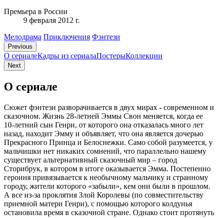
Премьера в России
9 февраля 2012 г.
Мелодрама
Приключения
Фэнтези
Previous
О сериале
Кадры из сериалa
Постеры
Коллекции
Next
О сериале
Сюжет фэнтези разворачивается в двух мирах - современном и
сказочном. Жизнь 28-летней Эммы Свон меняется, когда ее
10-летний сын Генри, от которого она отказалась много лет
назад, находит Эмму и объявляет, что она является дочерью
Прекрасного Принца и Белоснежки. Само собой разумеется, у
мальчишки нет никаких сомнений, что параллельно нашему
существует альтернативный сказочный мир – город
Сторибрук, в котором в итоге оказывается Эмма. Постепенно
героиня привязывается к необычному мальчику и странному
городу, жители которого «забыли», кем они были в прошлом.
А все из-за проклятия Злой Королевы (по совместительству
приемной матери Генри), с помощью которого колдунья
остановила время в сказочной стране. Однако стоит протянуть