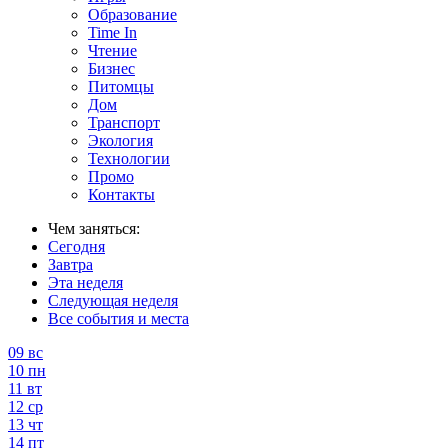
Образование
Time In
Чтение
Бизнес
Питомцы
Дом
Транспорт
Экология
Технологии
Промо
Контакты
Чем заняться:
Сегодня
Завтра
Эта неделя
Следующая неделя
Все события и места
09
вс
10
пн
11
вт
12
ср
13
чт
14
пт