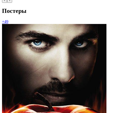
‹
›
Постеры
+49