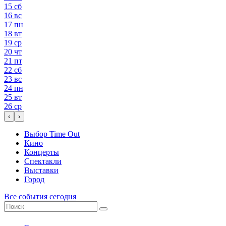
15
сб
16
вс
17
пн
18
вт
19
ср
20
чт
21
пт
22
сб
23
вс
24
пн
25
вт
26
ср
‹
›
Выбор Time Out
Кино
Концерты
Спектакли
Выставки
Город
Все события сегодня