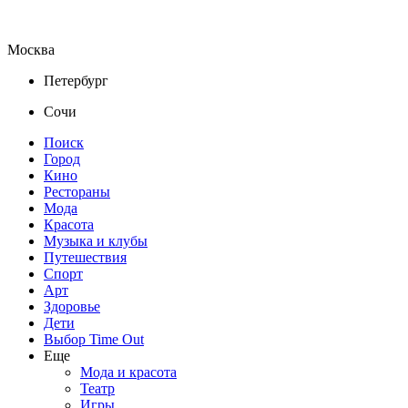
Москва
Петербург
Сочи
Поиск
Город
Кино
Рестораны
Мода
Красота
Музыка и клубы
Путешествия
Спорт
Арт
Здоровье
Дети
Выбор Time Out
Еще
Мода и красота
Театр
Игры