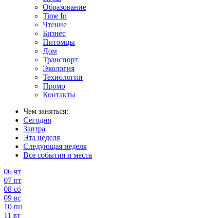
Образование
Time In
Чтение
Бизнес
Питомцы
Дом
Транспорт
Экология
Технологии
Промо
Контакты
Чем заняться:
Сегодня
Завтра
Эта неделя
Следующая неделя
Все события и места
06
чт
07
пт
08
сб
09
вс
10
пн
11
вт