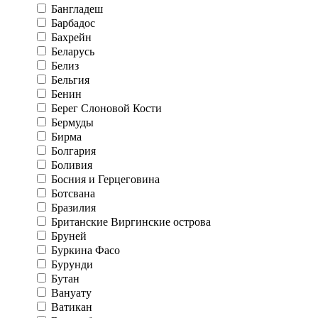
Бангладеш
Барбадос
Бахрейн
Беларусь
Белиз
Бельгия
Бенин
Берег Слоновой Кости
Бермуды
Бирма
Болгария
Боливия
Босния и Герцеговина
Ботсвана
Бразилия
Британские Виргинские острова
Бруней
Буркина Фасо
Бурунди
Бутан
Вануату
Ватикан