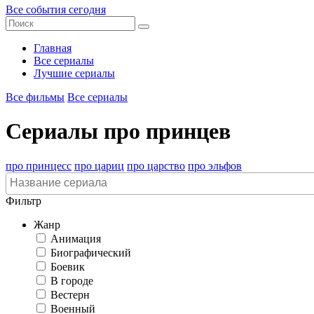
Все события сегодня
Главная
Все сериалы
Лучшие сериалы
Все фильмы
Все сериалы
Сериалы про принцев
про принцесс
про цариц
про царство
про эльфов
Фильтр
Жанр
Анимация
Биографический
Боевик
В городе
Вестерн
Военный