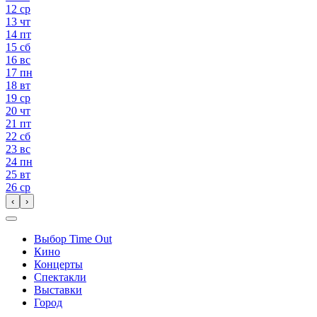
12
ср
13
чт
14
пт
15
сб
16
вс
17
пн
18
вт
19
ср
20
чт
21
пт
22
сб
23
вс
24
пн
25
вт
26
ср
‹
›
Выбор Time Out
Кино
Концерты
Спектакли
Выставки
Город