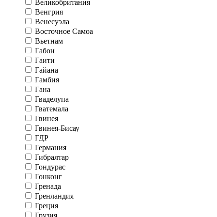
Великобритания
Венгрия
Венесуэла
Восточное Самоа
Вьетнам
Габон
Гаити
Гайана
Гамбия
Гана
Гваделупа
Гватемала
Гвинея
Гвинея-Бисау
ГДР
Германия
Гибралтар
Гондурас
Гонконг
Гренада
Гренландия
Греция
Грузия