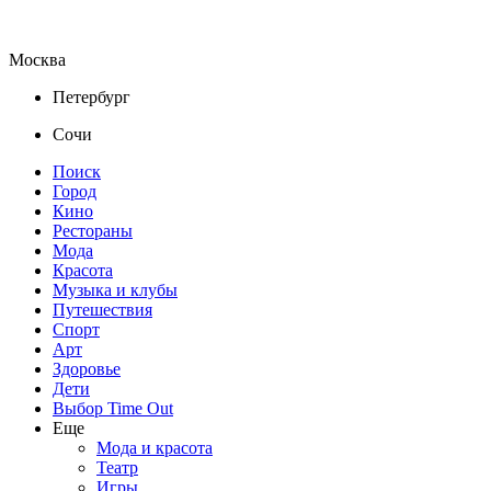
Москва
Петербург
Сочи
Поиск
Город
Кино
Рестораны
Мода
Красота
Музыка и клубы
Путешествия
Спорт
Арт
Здоровье
Дети
Выбор Time Out
Еще
Мода и красота
Театр
Игры