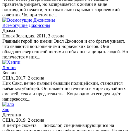
правитель умирает, но возвращается к жизни в виде
плотоядной нежити, что тщательно скрывает королевский
советник Чо, при этом не...
Всемогущие Джонсоны
Драма
Новая Зеландия, 2011, 3 сезона
Главный герой по имени Эксл Джонсон и его братья узнают,
что являются воплощениями норвежских богов. Они
обладают сверхспособностями и обязаны защищать людей. Но
получается у них...
Хэппи
Боевик
США, 2017, 2 сезона
Ник Сакс, вечно пьяный бывший полицейский, становится
наёмным убийцей. Он плывёт по течению в мире случайных
смертей, секса и предательства. Когда одно из его дел идёт
наперекосяк,...
Зло
Детектив
США, 2019, 2 сезона
В центре сюжета — психолог, специализирующийся на
событиях, которые пресса квалифицирует как «чудо». Реально