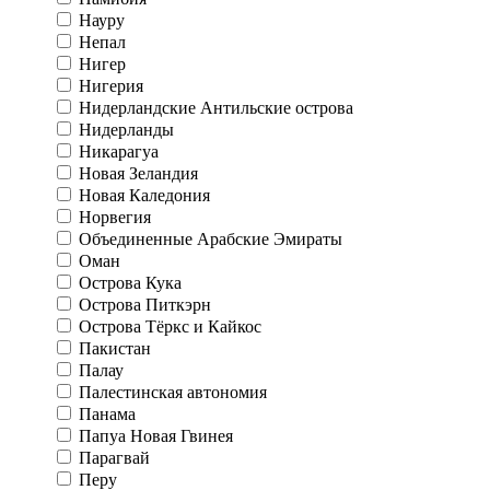
Науру
Непал
Нигер
Нигерия
Нидерландские Антильские острова
Нидерланды
Никарагуа
Новая Зеландия
Новая Каледония
Норвегия
Объединенные Арабские Эмираты
Оман
Острова Кука
Острова Питкэрн
Острова Тёркс и Кайкос
Пакистан
Палау
Палестинская автономия
Панама
Папуа Новая Гвинея
Парагвай
Перу