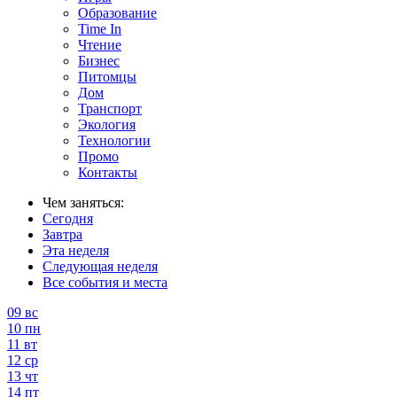
Образование
Time In
Чтение
Бизнес
Питомцы
Дом
Транспорт
Экология
Технологии
Промо
Контакты
Чем заняться:
Сегодня
Завтра
Эта неделя
Следующая неделя
Все события и места
09
вс
10
пн
11
вт
12
ср
13
чт
14
пт