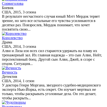
Сорвиголова
Боевик
США, 2015, 3 сезона
В результате несчастного случая юный Мэтт Мердок теряет
зрение, но зато все остальные его чувства усиливаются в
десятки раз. Повзрослев, Мердок понимает, что хочет
посвятить свою...
Королевство
Драма
США, 2014, 3 сезона
Алви и Лиза изо всех сил стараются удержать на плаву их
тренажерный зал. Их главная надежда – это сын Алви, Нейт,
перспективный боец. Другой сын Алви, Джей, в ссоре с
отцом. Ситуация...
Вечность
Детектив
США, 2014, 1 сезон
У доктора Генри Моргана, звездного судебно-медицинского
эксперта Нью-Йорка, есть секрет. Он изучает мертвых не
только, чтобы раскрывать уголовные дела. Он это делает,
чтобы раскрыть...
Чудотворцы