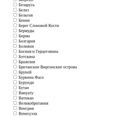
Беларусь
Белиз
Бельгия
Бенин
Берег Слоновой Кости
Бермуды
Бирма
Болгария
Боливия
Босния и Герцеговина
Ботсвана
Бразилия
Британские Виргинские острова
Бруней
Буркина Фасо
Бурунди
Бутан
Вануату
Ватикан
Великобритания
Венгрия
Венесуэла