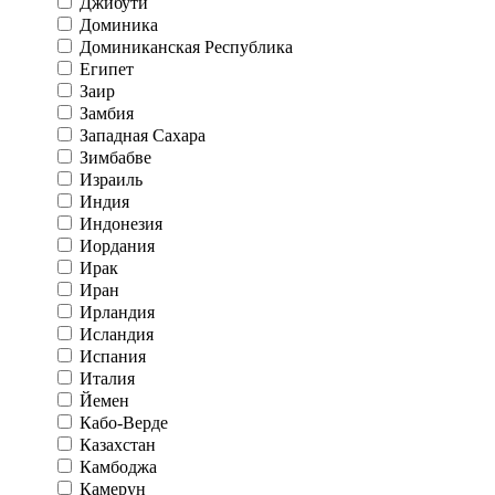
Джибути
Доминика
Доминиканская Республика
Египет
Заир
Замбия
Западная Сахара
Зимбабве
Израиль
Индия
Индонезия
Иордания
Ирак
Иран
Ирландия
Исландия
Испания
Италия
Йемен
Кабо-Верде
Казахстан
Камбоджа
Камерун