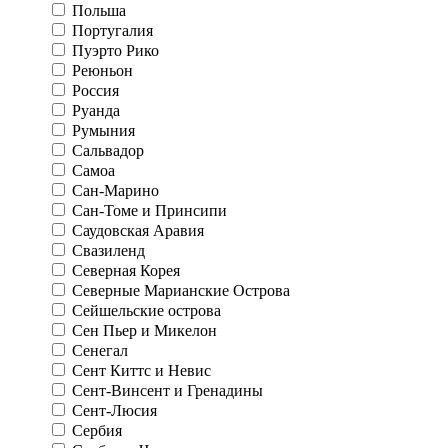
Польша
Португалия
Пуэрто Рико
Реюньон
Россия
Руанда
Румыния
Сальвадор
Самоа
Сан-Марино
Сан-Томе и Принсипи
Саудовская Аравия
Свазиленд
Северная Корея
Северные Марианские Острова
Сейшельские острова
Сен Пьер и Микелон
Сенегал
Сент Киттс и Невис
Сент-Винсент и Гренадины
Сент-Люсия
Сербия