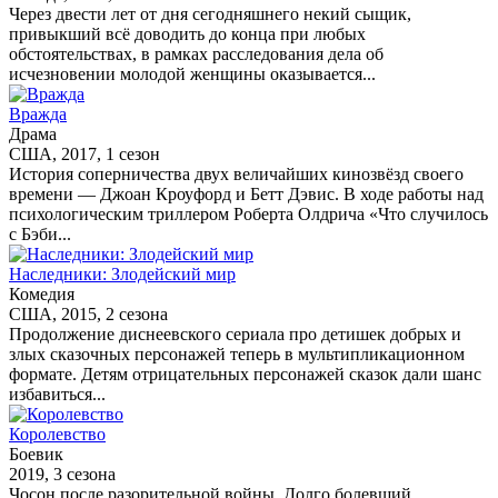
Через двести лет от дня сегодняшнего некий сыщик,
привыкший всё доводить до конца при любых
обстоятельствах, в рамках расследования дела об
исчезновении молодой женщины оказывается...
Вражда
Драма
США, 2017, 1 сезон
История соперничества двух величайших кинозвёзд своего
времени — Джоан Кроуфорд и Бетт Дэвис. В ходе работы над
психологическим триллером Роберта Олдрича «Что случилось
с Бэби...
Наследники: Злодейский мир
Комедия
США, 2015, 2 сезона
Продолжение диснеевского сериала про детишек добрых и
злых сказочных персонажей теперь в мультипликационном
формате. Детям отрицательных персонажей сказок дали шанс
избавиться...
Королевство
Боевик
2019, 3 сезона
Чосон после разорительной войны. Долго болевший