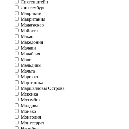
Лихтенштейн
Люксембург
Маврикий
Мавритания
Мадагаскар
Майотта
Макао
Македония
Малави
Малайзия
Мали
Мальдивы
Мальта
Марокко
Мартиника
Маршалловы Острова
Мексика
Мозамбик
Молдова
Монако
Монголия
Монтсеррат
Намибия