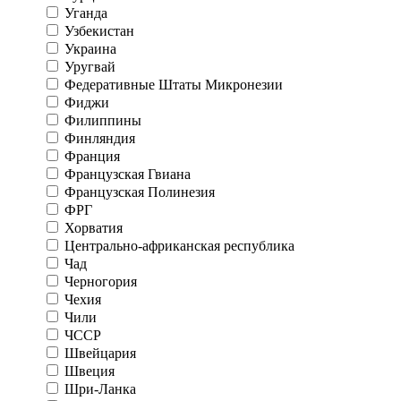
Уганда
Узбекистан
Украина
Уругвай
Федеративные Штаты Микронезии
Фиджи
Филиппины
Финляндия
Франция
Французская Гвиана
Французская Полинезия
ФРГ
Хорватия
Центрально-африканская республика
Чад
Черногория
Чехия
Чили
ЧССР
Швейцария
Швеция
Шри-Ланка