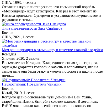
США, 1993, 4 сезона
Отважная журналистка узнает, что космический корабль
«Мессенджер» ждет катастрофа. Как раз в этот момент из
Канзаса приезжает Супермен и устраивается журналистом в
редакцию газеты...
Лига справедливости Зака Снайдера
Боевик
США, 2021, 1 сезон
Моя реинкарнация в отомэ-игру в качестве главной злодейки
Комедия
Япония, 2020, 2 сезона
Восьмилетняя Катарина Клас, единственная дочь герцога,
однажды ударяется головой о камень и вспоминает, что на
самом деле она была отаку и умерла по дороге в школу после
ночи,...
Неукротимый: Повелитель Чэньцин
Боевик
Китай, 2019, 1 сезон
Когда-то давно основатель пути демонизма Вэй Усянь,
старейшина Илина, был убит союзом кланов. В летописях
Вэй Усяня вписали как всеобщего врага, поскольку он