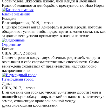
Сорвиголова, Джессика Джонс, Люк Кейдж и Железный
Кулак объединяются для борьбы с преступностью Нью-Йорка.
Благие знамения
Комедия
Великобритания, 2019, 1 сезон
В центре сюжета ангел Азирафель и демон Кроули, которые
объединяют усилия, чтобы предотвратить конец света, так как
за долгие века успели привыкнуть к жизни на земле.
Одаренные
Боевик
США, 2017, 2 сезона
Сюжет строится вокруг двух обычных родителей, чьи дети
открывают в себе сверхъестественные способности. Семья
вынуждена скрываться от правительства, недружелюбно
настроенного по...
Изумрудный город
Драма
США, 2017, 1 сезон
В мгновение ока торнадо уносит 20-летнюю Дороти Гейл и
полицейскую собаку в мир, далекий от нашего - мистическую
землю, охваченную кровавой войной между
конкурирующими королевствами,...