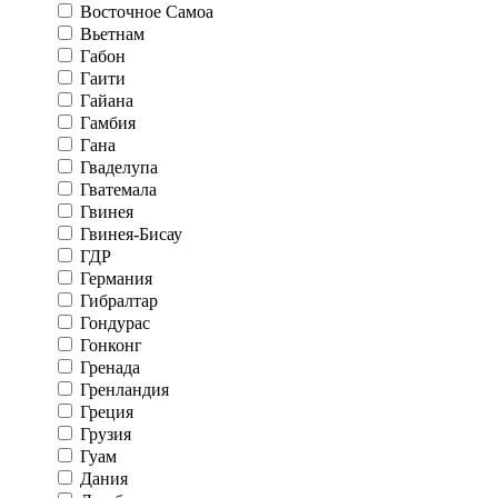
Восточное Самоа
Вьетнам
Габон
Гаити
Гайана
Гамбия
Гана
Гваделупа
Гватемала
Гвинея
Гвинея-Бисау
ГДР
Германия
Гибралтар
Гондурас
Гонконг
Гренада
Гренландия
Греция
Грузия
Гуам
Дания