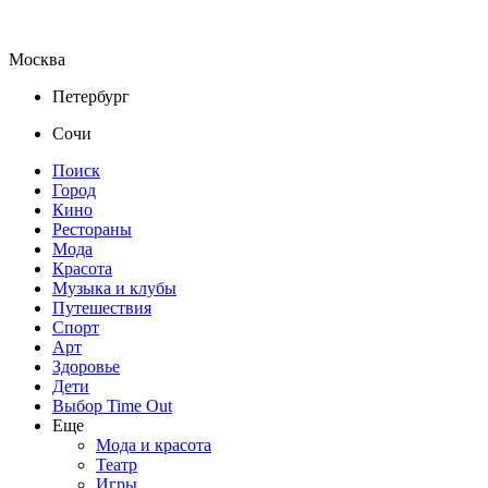
Москва
Петербург
Сочи
Поиск
Город
Кино
Рестораны
Мода
Красота
Музыка и клубы
Путешествия
Спорт
Арт
Здоровье
Дети
Выбор Time Out
Еще
Мода и красота
Театр
Игры