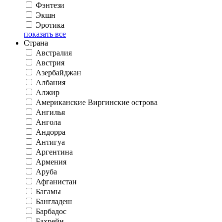
Фэнтези
Экшн
Эротика
показать все
Страна
Австралия
Австрия
Азербайджан
Албания
Алжир
Американские Виргинские острова
Ангилья
Ангола
Андорра
Антигуа
Аргентина
Армения
Аруба
Афганистан
Багамы
Бангладеш
Барбадос
Бахрейн