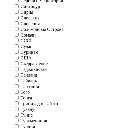
Сербия и Черногория
Сингапур
Сирия
Словакия
Словения
Соломоновы Острова
Сомали
СССР
Судан
Суринам
США
Сьерра-Леоне
Таджикистан
Таиланд
Тайвань
Танзания
Того
Тонга
Тринидад и Табаго
Тувалу
Тунис
Туркменистан
Турция