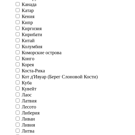
Канада
Катар
Кения
Кипр
Киргизия
Кирибати
Китай
Колумбия
Коморские острова
Конго
Корея
Коста-Рика
Кот д'Ивуар (Берег Слоновой Кости)
Куба
Кувейт
Лаос
Латвия
Лесото
Либерия
Ливан
Ливия
Литва