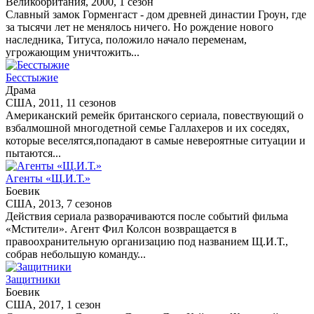
Великобритания, 2000, 1 сезон
Славный замок Горменгаст - дом древней династии Гроун, где
за тысячи лет не менялось ничего. Но рождение нового
наследника, Титуса, положило начало переменам,
угрожающим уничтожить...
Бесстыжие
Драма
США, 2011, 11 сезонов
Американский ремейк британского сериала, повествующий о
взбалмошной многодетной семье Галлахеров и их соседях,
которые веселятся,попадают в самые невероятные ситуации и
пытаются...
Агенты «Щ.И.Т.»
Боевик
США, 2013, 7 сезонов
Действия сериала разворачиваются после событий фильма
«Мстители». Агент Фил Колсон возвращается в
правоохранительную организацию под названием Щ.И.Т.,
собрав небольшую команду...
Защитники
Боевик
США, 2017, 1 сезон