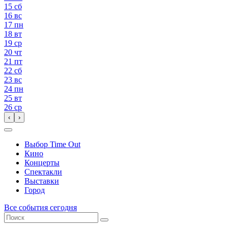
15
сб
16
вс
17
пн
18
вт
19
ср
20
чт
21
пт
22
сб
23
вс
24
пн
25
вт
26
ср
‹
›
Выбор Time Out
Кино
Концерты
Спектакли
Выставки
Город
Все события сегодня