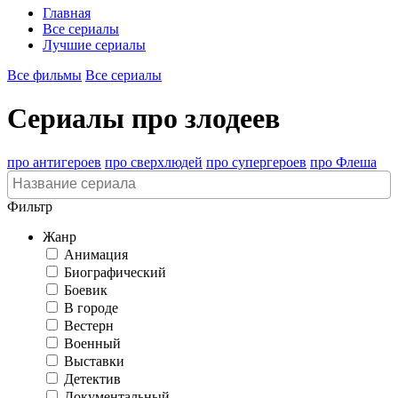
Главная
Все сериалы
Лучшие сериалы
Все фильмы
Все сериалы
Сериалы про злодеев
про антигероев
про сверхлюдей
про супергероев
про Флеша
Фильтр
Жанр
Анимация
Биографический
Боевик
В городе
Вестерн
Военный
Выставки
Детектив
Документальный