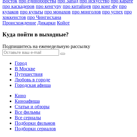
Восток
про единоборства
про Запад
про искусство
про карате
про каскадеров
про кенгуру
про китайцев
про конг-фу
про
кулаков
про культы
про монахов
про монголов
про успех
про
хоккеистов
про Чингисхана
Происхождение
Дикарки
Койот
Куда пойти в выходные?
Подпишитесь на еженедельную рассылку
Город
В Москве
Путешествия
Любовь в городе
Городская афиша
Кино
Киноафиша
Статьи и обзоры
Все фильмы
Все сериалы
Подборки фильмов
Подборки сериалов