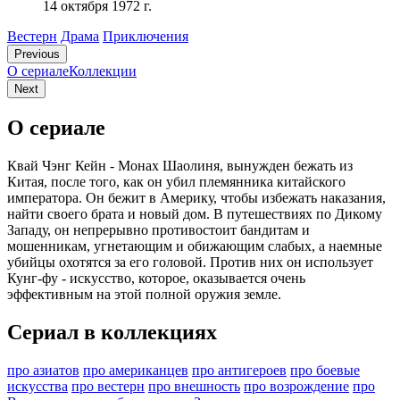
14 октября 1972 г.
Вестерн
Драма
Приключения
Previous
О сериале
Коллекции
Next
О сериале
Квай Чэнг Кейн - Монах Шаолиня, вынужден бежать из
Китая, после того, как он убил племянника китайского
императора. Он бежит в Америку, чтобы избежать наказания,
найти своего брата и новый дом. В путешествиях по Дикому
Западу, он непрерывно противостоит бандитам и
мошенникам, угнетающим и обижающим слабых, а наемные
убийцы охотятся за его головой. Против них он использует
Кунг-фу - искусство, которое, оказывается очень
эффективным на этой полной оружия земле.
Сериал в коллекциях
про азиатов
про американцев
про антигероев
про боевые
искусства
про вестерн
про внешность
про возрождение
про