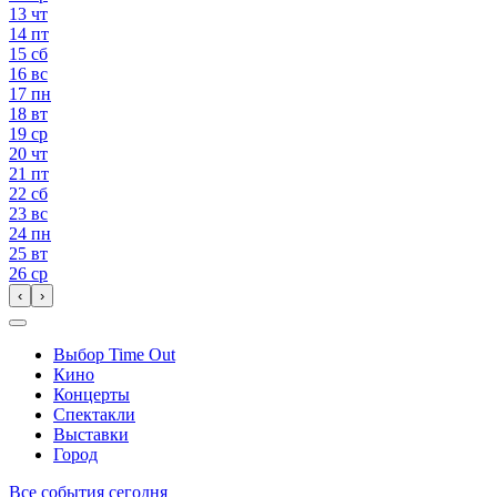
13
чт
14
пт
15
сб
16
вс
17
пн
18
вт
19
ср
20
чт
21
пт
22
сб
23
вс
24
пн
25
вт
26
ср
‹
›
Выбор Time Out
Кино
Концерты
Спектакли
Выставки
Город
Все события сегодня