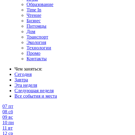
Образование
Time In
Чтение
Бизнес
Питомцы
Дом
Транспорт
Экология
Технологии
Промо
Контакты
Чем заняться:
Сегодня
Завтра
Эта неделя
Следующая неделя
Все события и места
07
пт
08
сб
09
вс
10
пн
11
вт
12
ср