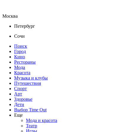
Москва
Петербург
Сочи
Поиск
Город
Кино
Рестораны
Мода
Красота
Музыка и клубы
Путешествия
Спорт
Арт
Здоровье
Дети
Выбор Time Out
Еще
Мода и красота
Театр
Игры