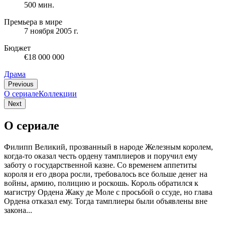
500 мин.
Премьера в мире
7 ноября 2005 г.
Бюджет
€18 000 000
Драма
Previous
О сериале
Коллекции
Next
О сериале
Филипп Великий, прозванный в народе Железным королем,
когда-то оказал честь ордену тамплиеров и поручил ему
заботу о государственной казне. Со временем аппетиты
короля и его двора росли, требовалось все больше денег на
войны, армию, полицию и роскошь. Король обратился к
магистру Ордена Жаку де Моле с просьбой о ссуде, но глава
Ордена отказал ему. Тогда тамплиеры были объявлены вне
закона...