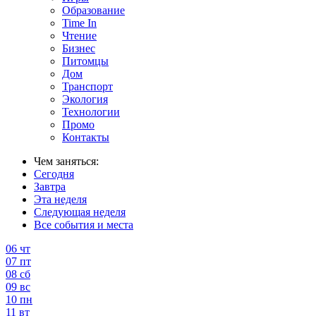
Образование
Time In
Чтение
Бизнес
Питомцы
Дом
Транспорт
Экология
Технологии
Промо
Контакты
Чем заняться:
Сегодня
Завтра
Эта неделя
Следующая неделя
Все события и места
06
чт
07
пт
08
сб
09
вс
10
пн
11
вт