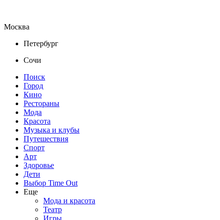
Москва
Петербург
Сочи
Поиск
Город
Кино
Рестораны
Мода
Красота
Музыка и клубы
Путешествия
Спорт
Арт
Здоровье
Дети
Выбор Time Out
Еще
Мода и красота
Театр
Игры