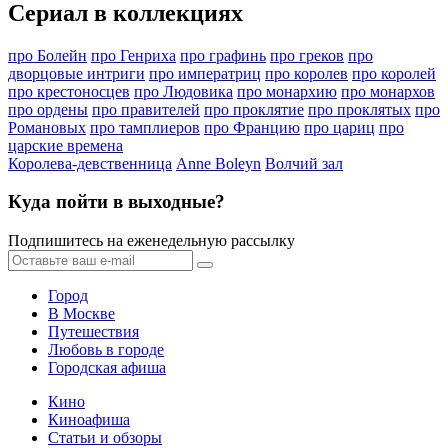
Сериал в коллекциях
про Болейн
про Генриха
про графинь
про греков
про
дворцовые интриги
про императриц
про королев
про королей
про крестоносцев
про Людовика
про монархию
про монархов
про ордены
про правителей
про проклятие
про проклятых
про
Романовых
про тамплиеров
про Францию
про цариц
про
царские времена
Королева-девственница
Anne Boleyn
Волчий зал
Куда пойти в выходные?
Подпишитесь на еженедельную рассылку
Город
В Москве
Путешествия
Любовь в городе
Городская афиша
Кино
Киноафиша
Статьи и обзоры