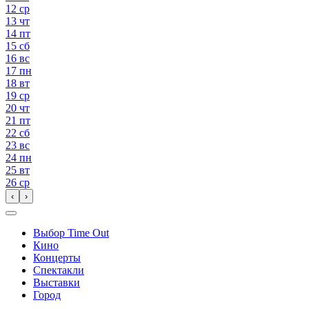
12
ср
13
чт
14
пт
15
сб
16
вс
17
пн
18
вт
19
ср
20
чт
21
пт
22
сб
23
вс
24
пн
25
вт
26
ср
‹
›
Выбор Time Out
Кино
Концерты
Спектакли
Выставки
Город