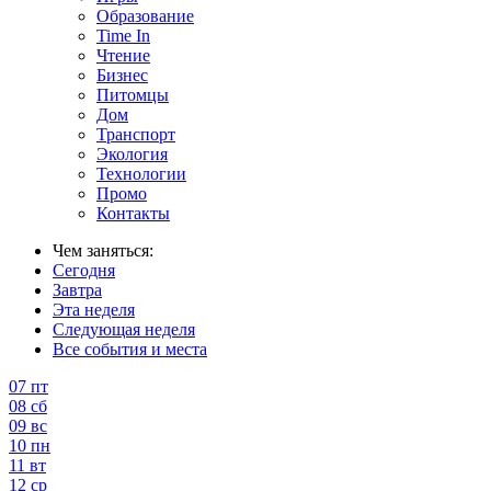
Образование
Time In
Чтение
Бизнес
Питомцы
Дом
Транспорт
Экология
Технологии
Промо
Контакты
Чем заняться:
Сегодня
Завтра
Эта неделя
Следующая неделя
Все события и места
07
пт
08
сб
09
вс
10
пн
11
вт
12
ср