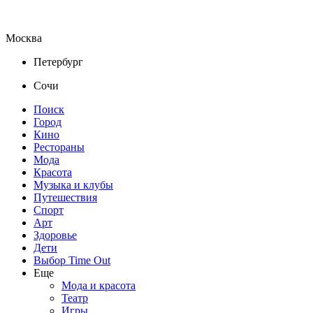
Москва
Петербург
Сочи
Поиск
Город
Кино
Рестораны
Мода
Красота
Музыка и клубы
Путешествия
Спорт
Арт
Здоровье
Дети
Выбор Time Out
Еще
Мода и красота
Театр
Игры