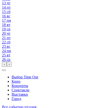
13
чт
14
пт
15
сб
16
вс
17
пн
18
вт
19
ср
20
чт
21
пт
22
сб
23
вс
24
пн
25
вт
26
ср
‹
›
Выбор Time Out
Кино
Концерты
Спектакли
Выставки
Город
Все события сегодня