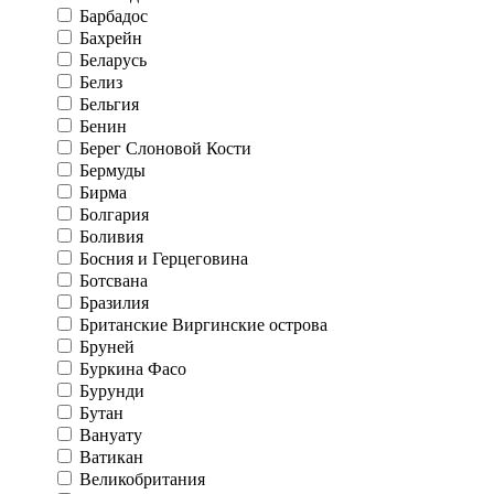
Барбадос
Бахрейн
Беларусь
Белиз
Бельгия
Бенин
Берег Слоновой Кости
Бермуды
Бирма
Болгария
Боливия
Босния и Герцеговина
Ботсвана
Бразилия
Британские Виргинские острова
Бруней
Буркина Фасо
Бурунди
Бутан
Вануату
Ватикан
Великобритания