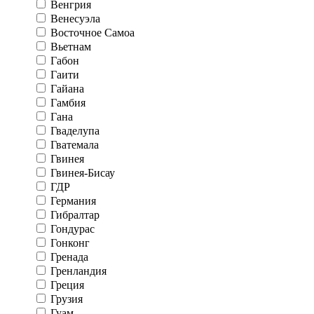
Венгрия
Венесуэла
Восточное Самоа
Вьетнам
Габон
Гаити
Гайана
Гамбия
Гана
Гваделупа
Гватемала
Гвинея
Гвинея-Бисау
ГДР
Германия
Гибралтар
Гондурас
Гонконг
Гренада
Гренландия
Греция
Грузия
Гуам