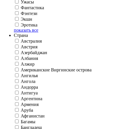
Ужасы
Фантастика
Фэнтези
Экшн
Эротика
показать все
Страна
Австралия
Австрия
Азербайджан
Албания
Алжир
Американские Виргинские острова
Ангилья
Ангола
Андорра
Антигуа
Аргентина
Армения
Аруба
Афганистан
Багамы
Бангладеш