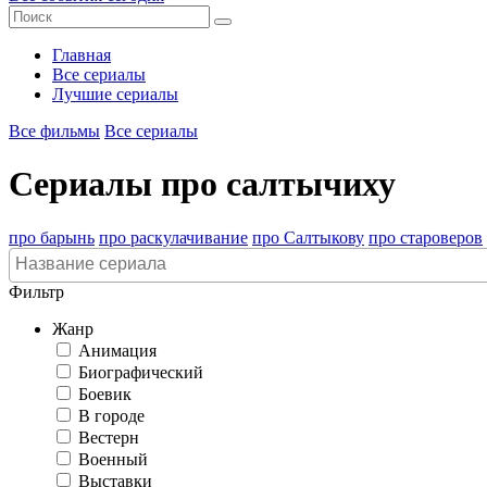
Главная
Все сериалы
Лучшие сериалы
Все фильмы
Все сериалы
Сериалы про салтычиху
про барынь
про раскулачивание
про Салтыкову
про староверов
Фильтр
Жанр
Анимация
Биографический
Боевик
В городе
Вестерн
Военный
Выставки