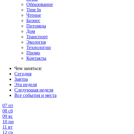
Образование
Time In
Чтение
Бизнес
Питомцы
Дом
Транспорт
Экология
Технологии
Промо
Контакты
Чем заняться:
Сегодня
Завтра
Эта неделя
Следующая неделя
Все события и места
07
пт
08
сб
09
вс
10
пн
11
вт
12
ср