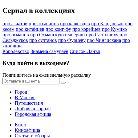
Сериал в коллекциях
про азиатов
про ассасинов
про кавказцев
про Кардашьян
про
кесем
про китайцев
про конг-фу
про корейцев
про Кумихо
про османов
про Османскую империю
про Салтычиху
про
Сельджуков
про султанов
про Фурцеву
про Чингисхана
про
япончика
Королевство
Знамена самураев
Список Ланъя
Куда пойти в выходные?
Подпишитесь на еженедельную рассылку
Город
В Москве
Путешествия
Любовь в городе
Городская афиша
Кино
Киноафиша
Статьи и обзоры