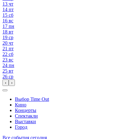
13
чт
14
пт
15
сб
16
вс
17
пн
18
вт
19
ср
20
чт
21
пт
22
сб
23
вс
24
пн
25
вт
26
ср
‹
›
Выбор Time Out
Кино
Концерты
Спектакли
Выставки
Город
Все события сегодня