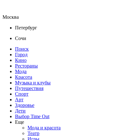
Москва
Петербург
Сочи
Поиск
Город
Кино
Рестораны
Мода
Красота
Музыка и клубы
Путешествия
Спорт
Арт
Здоровье
Дети
Выбор Time Out
Еще
Мода и красота
Театр
Игры