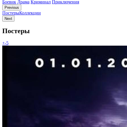
Боевик
Драма
Криминал
Приключения
Previous
Постеры
Коллекции
Next
Постеры
+-5