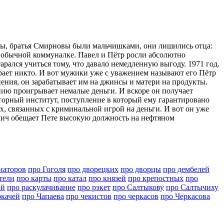
цы, братья Смирновы были мальчишками, они лишились отца:
в обычной коммуналке. Павел и Пётр росли абсолютно
арался учиться тому, что давало немедленную выгоду. 1971 год.
грает никто. И вот мужики уже с уважением называют его Пётр
нения, он зарабатывает им на джинсы и матери на продукты.
нию проигрывает немалые деньги. И вскоре он получает
 горный институт, поступление в который ему гарантировано
х, связанных с криминальной игрой на деньги. И вот он уже
мич обещает Пете высокую должность на нефтяном
иаторов
про Гоголя
про дворецких
про дворцы
про дембелей
тели
про карты
про катал
про князей
про крепостных
про
ий
про раскулачивание
про рэкет
про Салтыкову
про Салтычиху
ркачей
про Чапаева
про чекистов
про черкасов
про Черкасова