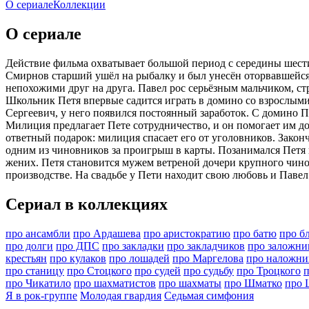
О сериале
Коллекции
О сериале
Действие фильма охватывает большой период с середины шест
Смирнов старший ушёл на рыбалку и был унесён оторвавшейся 
непохожими друг на друга. Павел рос серьёзным мальчиком, стр
Школьник Петя впервые садится играть в домино со взрослыми 
Сергеевич, у него появился постоянный заработок. С домино Пе
Милиция предлагает Пете сотрудничество, и он помогает им до
ответный подарок: милиция спасает его от уголовников. Закон
одним из чиновников за проигрыш в карты. Позанимался Петя и
жених. Петя становится мужем ветреной дочери крупного чин
производстве. На свадьбе у Пети находит свою любовь и Павел:
Сериал в коллекциях
про ансамбли
про Ардашева
про аристократию
про батю
про б
про долги
про ДПС
про закладки
про закладчиков
про заложни
крестьян
про кулаков
про лошадей
про Маргелова
про наложни
про станицу
про Стоцкого
про судей
про судьбу
про Троцкого
п
про Чикатило
про шахматистов
про шахматы
про Шматко
про 
Я в рок-группе
Молодая гвардия
Седьмая симфония