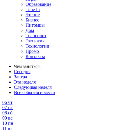
Образование
Time In
Чтение
Бизнес
Питомцы
Дом
Транспорт
Экология
Технологии
Промо
Контакты
Чем заняться:
Сегодня
Завтра
Эта неделя
Следующая неделя
Все события и места
06
чт
07
пт
08
сб
09
вс
10
пн
11
вт