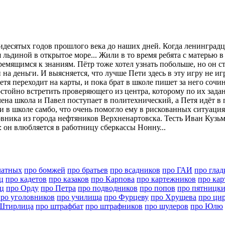
идесятых годов прошлого века до наших дней. Когда ленинград
льдиной в открытое море... Жили в то время ребята с матерью 
емящимся к знаниям. Пётр тоже хотел узнать побольше, но он ст
на деньги. И выясняется, что лучше Пети здесь в эту игру не и
тя переходит на карты, и пока брат в школе пишет за него сочи
стойно встретить проверяющего из центра, которому по их зада
чена школа и Павел поступает в политехнический, а Петя идёт в
 в школе самбо, что очень помогло ему в рискованных ситуация
овника из города нефтяников Верхненартовска. Тесть Иван Кузь
 он влюбляется в работницу сберкассы Нонну...
латных
про бомжей
про братьев
про всадников
про ГАИ
про глад
ц
про кадетов
про казаков
про Карпова
про картежников
про кар
ц
про Орду
про Петра
про подводников
про попов
про пятницк
ро уголовников
про училища
про Фурцеву
про Хрущева
про ци
Штирлица
про штрафбат
про штрафников
про шулеров
про Юлю