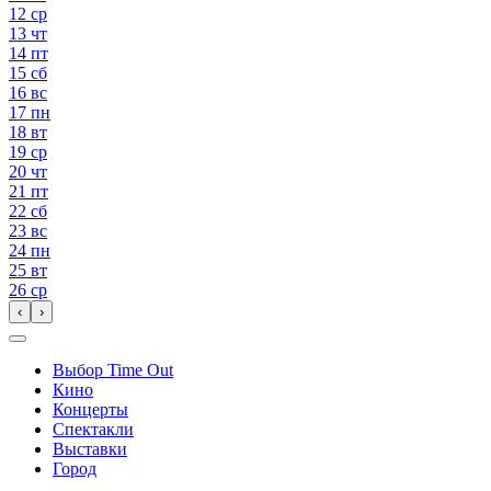
12
ср
13
чт
14
пт
15
сб
16
вс
17
пн
18
вт
19
ср
20
чт
21
пт
22
сб
23
вс
24
пн
25
вт
26
ср
‹
›
Выбор Time Out
Кино
Концерты
Спектакли
Выставки
Город