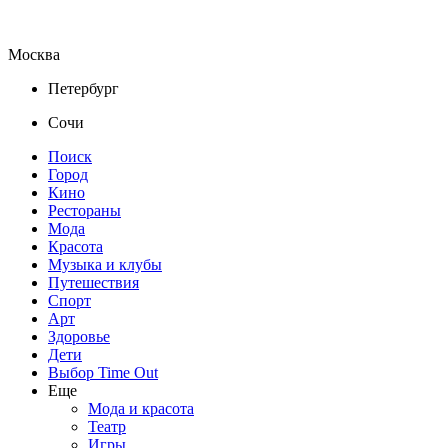
Москва
Петербург
Сочи
Поиск
Город
Кино
Рестораны
Мода
Красота
Музыка и клубы
Путешествия
Спорт
Арт
Здоровье
Дети
Выбор Time Out
Еще
Мода и красота
Театр
Игры