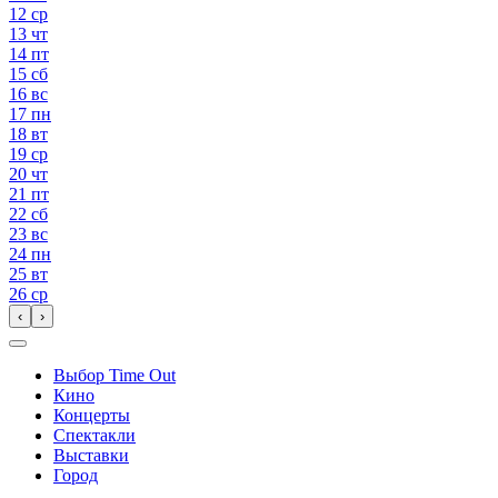
12
ср
13
чт
14
пт
15
сб
16
вс
17
пн
18
вт
19
ср
20
чт
21
пт
22
сб
23
вс
24
пн
25
вт
26
ср
‹
›
Выбор Time Out
Кино
Концерты
Спектакли
Выставки
Город