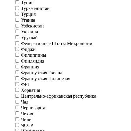
Тунис
Туркменистан
Турция
Уганда
Узбекистан
Украина
Уругвай
Федеративные Штаты Микронезии
Фиджи
Филиппины
Финляндия
Франция
Французская Гвиана
Французская Полинезия
ФРГ
Хорватия
Центрально-африканская республика
Чад
Черногория
Чехия
Чили
ЧССР