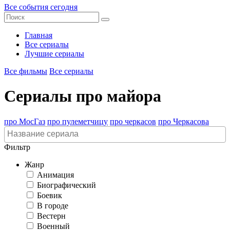
Все события сегодня
Главная
Все сериалы
Лучшие сериалы
Все фильмы
Все сериалы
Сериалы про майора
про МосГаз
про пулеметчицу
про черкасов
про Черкасова
Фильтр
Жанр
Анимация
Биографический
Боевик
В городе
Вестерн
Военный