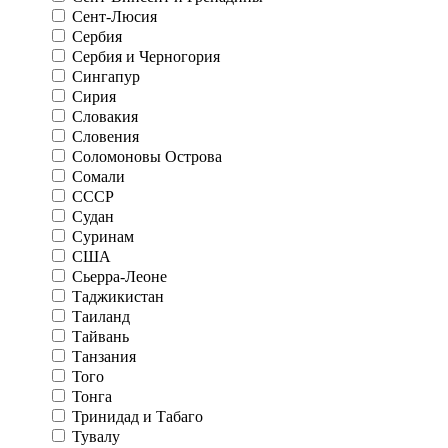
Сент-Люсия
Сербия
Сербия и Черногория
Сингапур
Сирия
Словакия
Словения
Соломоновы Острова
Сомали
СССР
Судан
Суринам
США
Сьерра-Леоне
Таджикистан
Таиланд
Тайвань
Танзания
Того
Тонга
Тринидад и Табаго
Тувалу