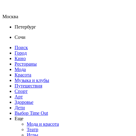
Москва
Петербург
Сочи
Поиск
Город
Кино
Рестораны
Мода
Красота
Музыка и клубы
Путешествия
Спорт
Арт
Здоровье
Дети
Выбор Time Out
Еще
Мода и красота
Театр
Игры