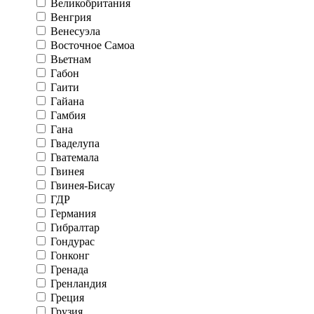
Великобритания
Венгрия
Венесуэла
Восточное Самоа
Вьетнам
Габон
Гаити
Гайана
Гамбия
Гана
Гваделупа
Гватемала
Гвинея
Гвинея-Бисау
ГДР
Германия
Гибралтар
Гондурас
Гонконг
Гренада
Гренландия
Греция
Грузия