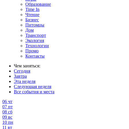
Образование
Time In
Чтение
Бизнес
Питомцы
Дом
Транспорт
Экология
Технологии
Промо
Контакты
Чем заняться:
Сегодня
Завтра
Эта неделя
Следующая неделя
Все события и места
06
чт
07
пт
08
сб
09
вс
10
пн
11
вт