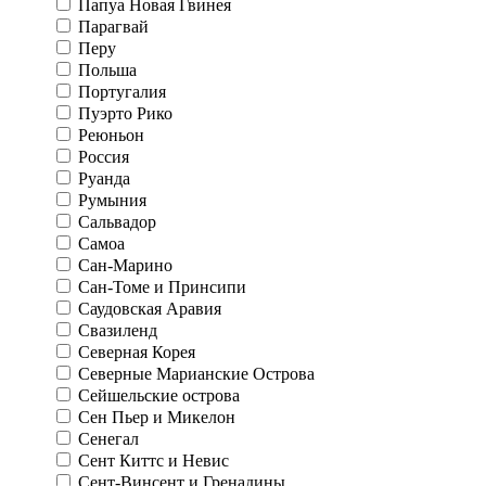
Папуа Новая Гвинея
Парагвай
Перу
Польша
Португалия
Пуэрто Рико
Реюньон
Россия
Руанда
Румыния
Сальвадор
Самоа
Сан-Марино
Сан-Томе и Принсипи
Саудовская Аравия
Свазиленд
Северная Корея
Северные Марианские Острова
Сейшельские острова
Сен Пьер и Микелон
Сенегал
Сент Киттс и Невис
Сент-Винсент и Гренадины