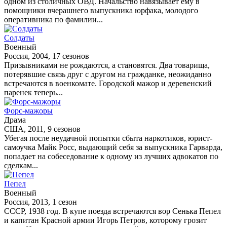
одном из столичных ОВД. Начальство навязывает ему в
помощники вчерашнего выпускника юрфака, молодого
оперативника по фамилии...
Солдаты
Военный
Россия, 2004, 17 сезонов
Призывниками не рождаются, а становятся. Два товарища,
потерявшие связь друг с другом на гражданке, неожиданно
встречаются в военкомате. Городской мажор и деревенский
паренек теперь...
Форс-мажоры
Драма
США, 2011, 9 сезонов
Убегая после неудачной попытки сбыта наркотиков, юрист-
самоучка Майк Росс, выдающий себя за выпускника Гарварда,
попадает на собеседование к одному из лучших адвокатов по
сделкам...
Пепел
Военный
Россия, 2013, 1 сезон
СССР, 1938 год. В купе поезда встречаются вор Сенька Пепел
и капитан Красной армии Игорь Петров, которому грозит