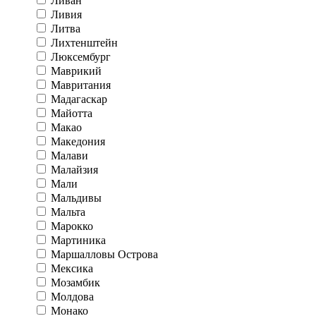
Ливан
Ливия
Литва
Лихтенштейн
Люксембург
Маврикий
Мавритания
Мадагаскар
Майотта
Макао
Македония
Малави
Малайзия
Мали
Мальдивы
Мальта
Марокко
Мартиника
Маршалловы Острова
Мексика
Мозамбик
Молдова
Монако