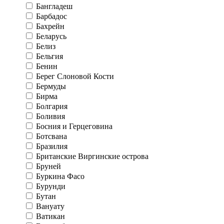
Бангладеш
Барбадос
Бахрейн
Беларусь
Белиз
Бельгия
Бенин
Берег Слоновой Кости
Бермуды
Бирма
Болгария
Боливия
Босния и Герцеговина
Ботсвана
Бразилия
Британские Виргинские острова
Бруней
Буркина Фасо
Бурунди
Бутан
Вануату
Ватикан