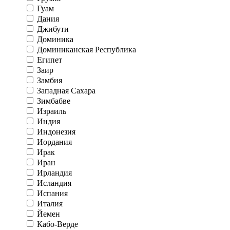
Гуам
Дания
Джибути
Доминика
Доминиканская Республика
Египет
Заир
Замбия
Западная Сахара
Зимбабве
Израиль
Индия
Индонезия
Иордания
Ирак
Иран
Ирландия
Исландия
Испания
Италия
Йемен
Кабо-Верде