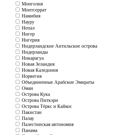
Монголия
Монтсеррат
Намибия
Науру
Непал
Нигер
Нигерия
Нидерландские Антильские острова
Нидерланды
Никарагуа
Новая Зеландия
Новая Каледония
Норвегия
Объединенные Арабские Эмираты
Оман
Острова Кука
Острова Питкэрн
Острова Тёркс и Кайкос
Пакистан
Палау
Палестинская автономия
Панама