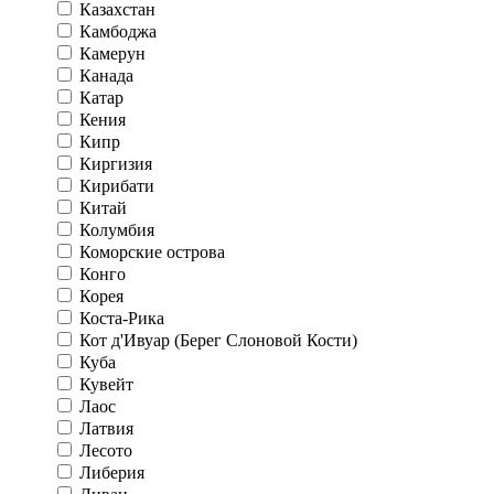
Казахстан
Камбоджа
Камерун
Канада
Катар
Кения
Кипр
Киргизия
Кирибати
Китай
Колумбия
Коморские острова
Конго
Корея
Коста-Рика
Кот д'Ивуар (Берег Слоновой Кости)
Куба
Кувейт
Лаос
Латвия
Лесото
Либерия