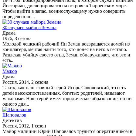
1944 год. Бомбардировочный полк, в котором служит капитан
Йоссариан, дислоцировался на острове в Тирренском море.
Чтобы выйти в запас, военнослужащему нужно совершить
определенное...
30 случаев майора Земана
Драма
1976, 3 сезона
Молодой чешский рабочий Ян Земан возвращается домой из
концлагеря, мечтая найти того, кто донес на него в гестапо.
Разыскав убийцу своего отца, Земан обнаруживает, что это и
есть...
Мажор
Драма
Россия, 2014, 2 сезона
Таких, как наш главный герой Игорь Соколовский, то есть
детей высокопоставленных, богатых родителей, называют
мажорами. Наш герой имеет юридическое образование, но ни
одного дня...
Шаповалов
Детектив
Россия, 2012, 1 сезон
Майор милиции Юрий Шаповалов трудится оперативником в