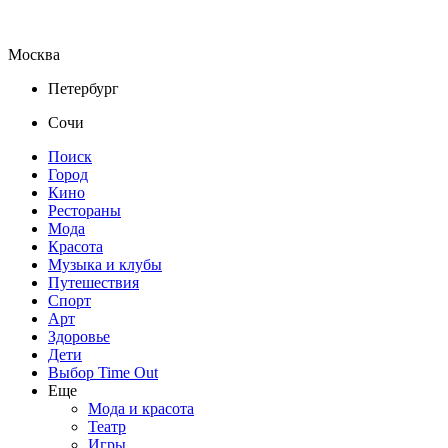
Москва
Петербург
Сочи
Поиск
Город
Кино
Рестораны
Мода
Красота
Музыка и клубы
Путешествия
Спорт
Арт
Здоровье
Дети
Выбор Time Out
Еще
Мода и красота
Театр
Игры