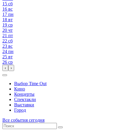
15
сб
16
вс
17
пн
18
вт
19
ср
20
чт
21
пт
22
сб
23
вс
24
пн
25
вт
26
ср
‹
›
Выбор Time Out
Кино
Концерты
Спектакли
Выставки
Город
Все события сегодня