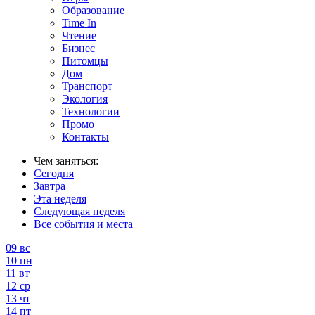
Образование
Time In
Чтение
Бизнес
Питомцы
Дом
Транспорт
Экология
Технологии
Промо
Контакты
Чем заняться:
Сегодня
Завтра
Эта неделя
Следующая неделя
Все события и места
09
вс
10
пн
11
вт
12
ср
13
чт
14
пт