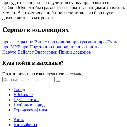
пробудить свои силы и научила девушку превращаться в
Сейлор Мун, чтобы сражаться со злом, пытающимся захватить
Землю. В сражениях к ней присоединились и её подруги —
другие воины в матросках.
Сериал в коллекциях
про аватара
про Винкс
про воинов
про красавиц
про Луну
про МУР
про Наруто
про полнолуние
про принцев
Наруто
Вайолет Эвергарден
Принц драконов
Куда пойти в выходные?
Подпишитесь на еженедельную рассылку
Город
В Москве
Путешествия
Любовь в городе
Городская афиша
Кино
Киноафиша