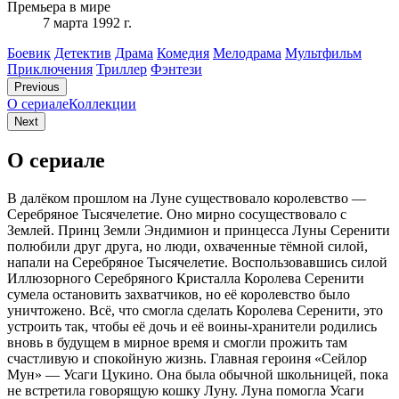
Премьера в мире
7 марта 1992 г.
Боевик
Детектив
Драма
Комедия
Мелодрама
Мультфильм
Приключения
Триллер
Фэнтези
Previous
О сериале
Коллекции
Next
О сериале
В далёком прошлом на Луне существовало королевство —
Серебряное Тысячелетие. Оно мирно сосуществовало с
Землей. Принц Земли Эндимион и принцесса Луны Серенити
полюбили друг друга, но люди, охваченные тёмной силой,
напали на Серебряное Тысячелетие. Воспользовавшись силой
Иллюзорного Серебряного Кристалла Королева Серенити
сумела остановить захватчиков, но её королевство было
уничтожено. Всё, что смогла сделать Королева Серенити, это
устроить так, чтобы её дочь и её воины-хранители родились
вновь в будущем в мирное время и смогли прожить там
счастливую и спокойную жизнь. Главная героиня «Сейлор
Мун» — Усаги Цукино. Она была обычной школьницей, пока
не встретила говорящую кошку Луну. Луна помогла Усаги