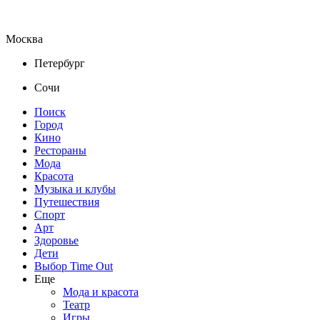
Москва
Петербург
Сочи
Поиск
Город
Кино
Рестораны
Мода
Красота
Музыка и клубы
Путешествия
Спорт
Арт
Здоровье
Дети
Выбор Time Out
Еще
Мода и красота
Театр
Игры