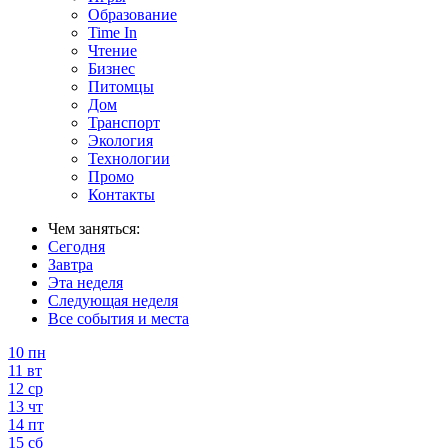
Образование
Time In
Чтение
Бизнес
Питомцы
Дом
Транспорт
Экология
Технологии
Промо
Контакты
Чем заняться:
Сегодня
Завтра
Эта неделя
Следующая неделя
Все события и места
10
пн
11
вт
12
ср
13
чт
14
пт
15
сб