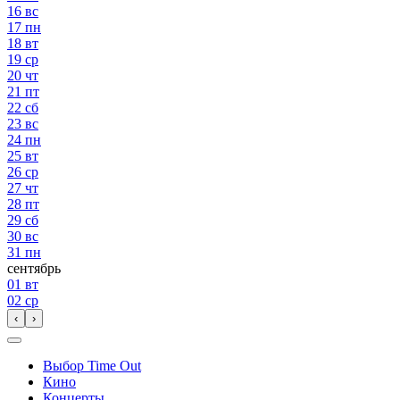
16
вс
17
пн
18
вт
19
ср
20
чт
21
пт
22
сб
23
вс
24
пн
25
вт
26
ср
27
чт
28
пт
29
сб
30
вс
31
пн
сентябрь
01
вт
02
ср
‹
›
Выбор Time Out
Кино
Концерты