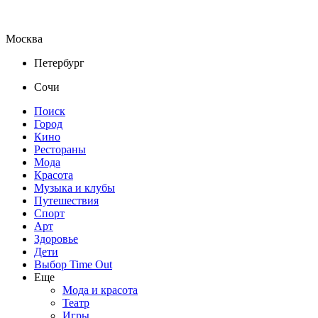
Москва
Петербург
Сочи
Поиск
Город
Кино
Рестораны
Мода
Красота
Музыка и клубы
Путешествия
Спорт
Арт
Здоровье
Дети
Выбор Time Out
Еще
Мода и красота
Театр
Игры