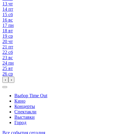
13
чт
14
пт
15
сб
16
вс
17
пн
18
вт
19
ср
20
чт
21
пт
22
сб
23
вс
24
пн
25
вт
26
ср
‹
›
Выбор Time Out
Кино
Концерты
Спектакли
Выставки
Город
Все события сегодня