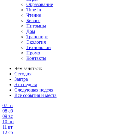
Образование
Time In
Чтение
Бизнес
Питомцы
Дом
Транспорт
Экология
Технологии
Промо
Контакты
Чем заняться:
Сегодня
Завтра
Эта неделя
Следующая неделя
Все события и места
07
пт
08
сб
09
вс
10
пн
11
вт
12
ср