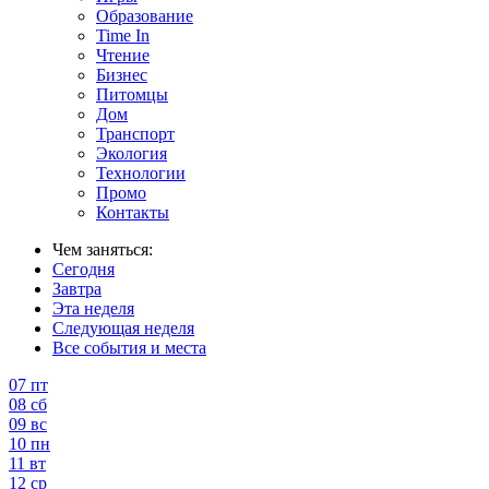
Образование
Time In
Чтение
Бизнес
Питомцы
Дом
Транспорт
Экология
Технологии
Промо
Контакты
Чем заняться:
Сегодня
Завтра
Эта неделя
Следующая неделя
Все события и места
07
пт
08
сб
09
вс
10
пн
11
вт
12
ср