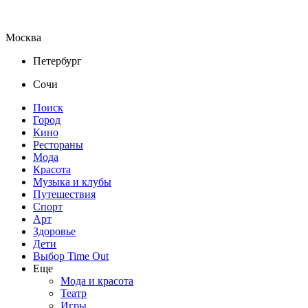
Москва
Петербург
Сочи
Поиск
Город
Кино
Рестораны
Мода
Красота
Музыка и клубы
Путешествия
Спорт
Арт
Здоровье
Дети
Выбор Time Out
Еще
Мода и красота
Театр
Игры