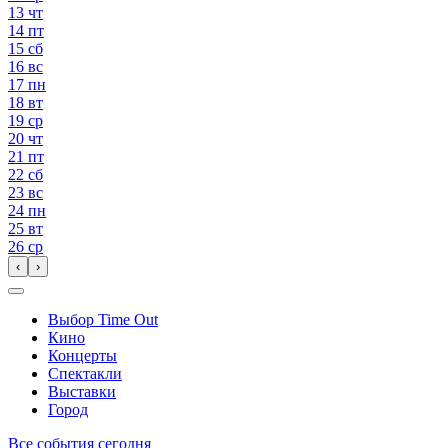
13
чт
14
пт
15
сб
16
вс
17
пн
18
вт
19
ср
20
чт
21
пт
22
сб
23
вс
24
пн
25
вт
26
ср
‹
›
Выбор Time Out
Кино
Концерты
Спектакли
Выставки
Город
Все события сегодня