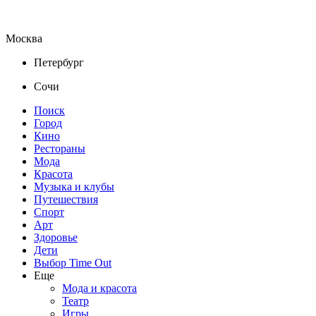
Москва
Петербург
Сочи
Поиск
Город
Кино
Рестораны
Мода
Красота
Музыка и клубы
Путешествия
Спорт
Арт
Здоровье
Дети
Выбор Time Out
Еще
Мода и красота
Театр
Игры