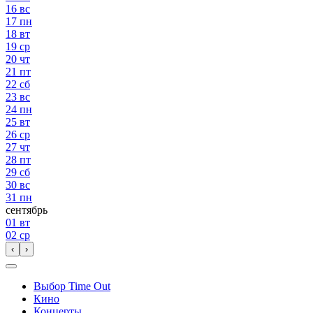
16
вс
17
пн
18
вт
19
ср
20
чт
21
пт
22
сб
23
вс
24
пн
25
вт
26
ср
27
чт
28
пт
29
сб
30
вс
31
пн
сентябрь
01
вт
02
ср
‹
›
Выбор Time Out
Кино
Концерты