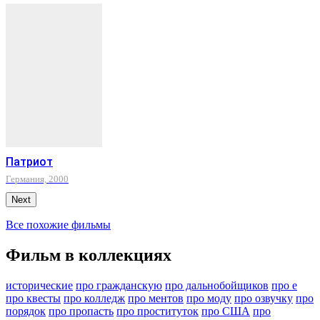
Патриот
Германия, 2000
Next
Все похожие фильмы
Фильм в коллекциях
исторические
про гражданскую
про дальнобойщиков
про е
про квесты
про колледж
про ментов
про моду
про озвучку
про
порядок
про пропасть
про проституток
про США
про