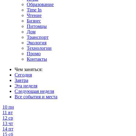
Образование
Time In
Чтение
Бизнес
Питомцы
Дом
Транспорт
Экология
Технологии
Промо
Контакты
Чем заняться:
Сегодня
Завтра
Эта неделя
Следующая неделя
Все события и места
10
пн
11
вт
12
ср
13
чт
14
пт
15
сб