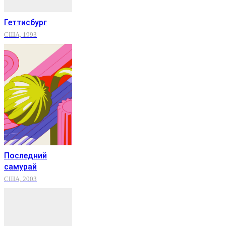
Геттисбург
США, 1993
Последний
самурай
США, 2003