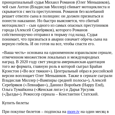
принципиальный судья Михаил Романов (Олег Меньшиков),
чей сын Антон (Владислав Миллер) сбивает мотоциклиста и
скрывается с места преступления. Романов без колебаний
решает отвезти сына в полицию: он должен признаться и
понести наказание. Но быстро выясняется, что сбитый
мотоциклист – сын одного из самых опасных преступников
города (Алексей Серебряков), которого Романов
собственноручно отправил в тюрьму год назад. Судья
понимает, что признаться в аварии означает обречь сына на
верную гибель. И он готов на все, чтобы спасти его.
«Ваша честь» основана на одноименном израильском сериале,
отмеченном множеством локальных и международных
наград. В 2020 году свет увидела американская адаптация
того же формата, главную роль в которой сыграл Брайан
Крэнстон («Во все тяжкие»). Центральный образ в российской
версии воплощает Олег Меньшиков. Также в сериале сыграли
Владислав Миллер («Вампиры средней полосы»), Алексей
Серебряков («‎Левиафан»‎), Даниил Воробьев (Happy End),
Ольга Тумайкина («Женская лига») и Дарья Урсуляк
(«Дылды»). Режиссер сериала – Константин Статский.
Купить билеты
При покупке билетов – подписка на
more.tv
на один месяц в