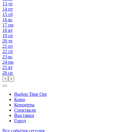
13
чт
14
пт
15
сб
16
вс
17
пн
18
вт
19
ср
20
чт
21
пт
22
сб
23
вс
24
пн
25
вт
26
ср
‹
›
Выбор Time Out
Кино
Концерты
Спектакли
Выставки
Город
Все события сегодня