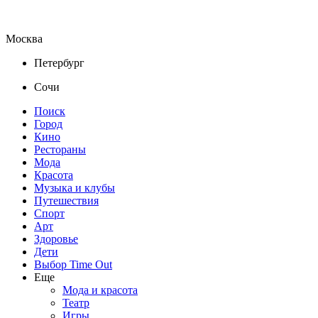
Москва
Петербург
Сочи
Поиск
Город
Кино
Рестораны
Мода
Красота
Музыка и клубы
Путешествия
Спорт
Арт
Здоровье
Дети
Выбор Time Out
Еще
Мода и красота
Театр
Игры