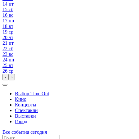
14
пт
15
сб
16
вс
17
пн
18
вт
19
ср
20
чт
21
пт
22
сб
23
вс
24
пн
25
вт
26
ср
‹
›
Выбор Time Out
Кино
Концерты
Спектакли
Выставки
Город
Все события сегодня