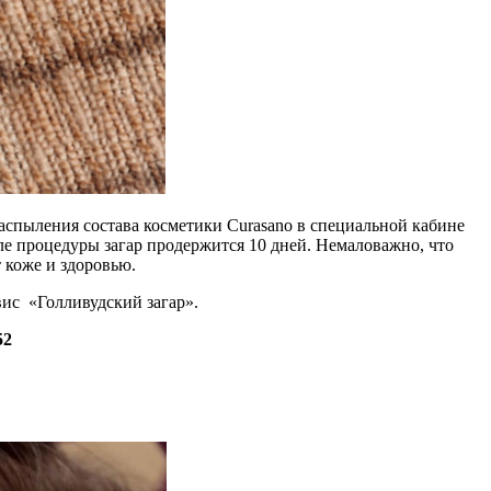
распыления состава косметики Curasano в специальной кабине
сле процедуры загар продержится 10 дней. Немаловажно, что
 коже и здоровью.
вис «Голливудский загар».
52