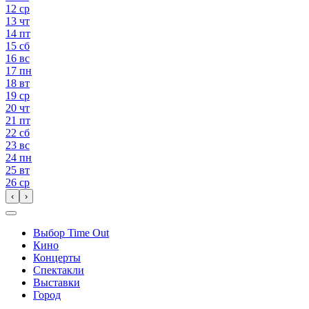
12
ср
13
чт
14
пт
15
сб
16
вс
17
пн
18
вт
19
ср
20
чт
21
пт
22
сб
23
вс
24
пн
25
вт
26
ср
‹
›
Выбор Time Out
Кино
Концерты
Спектакли
Выставки
Город