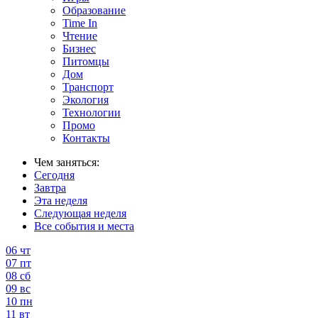
Образование
Time In
Чтение
Бизнес
Питомцы
Дом
Транспорт
Экология
Технологии
Промо
Контакты
Чем заняться:
Сегодня
Завтра
Эта неделя
Следующая неделя
Все события и места
06
чт
07
пт
08
сб
09
вс
10
пн
11
вт