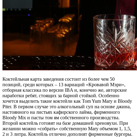
Коктейльная карта заведения состоит из более чем 50
позиций, среди которых ‒ 13 вариаций «Кровавой Мэри»,
отборная классика по версии IBA и, конечно же, авторские
наработки ребят, стоящих за барной стойкой. Особенно
хочется выделить такие коктейли как Tom Yum Mary и Bloody
Piter. В первом случае это алкогольный суп на основе джина,
настоянного на листьях кафирского лайма, фирменного
Bloody Mix и пасты том ям собственного производства.
Второй коктейль готовят на базе домашней хреновухи. При
желании можно «собрать» собственную Mary объемом 1, 1,5,
2 и 3 литра. Коктейль отлично дополнят фирменные бургеры.