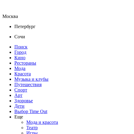
Москва
Петербург
Сочи
Поиск
Город
Кино
Рестораны
Мода
Красота
Музыка и клубы
Путешествия
Спорт
Арт
Здоровье
Дети
Выбор Time Out
Еще
Мода и красота
Театр
Игры