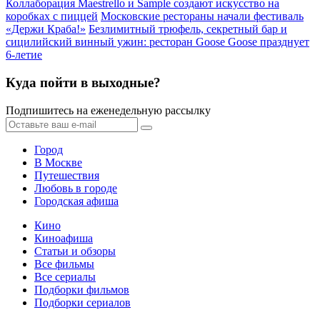
Коллаборация Maestrello и Sample создают искусство на
коробках с пиццей
Московские рестораны начали фестиваль
«Держи Краба!»
Безлимитный трюфель, секретный бар и
сицилийский винный ужин: ресторан Goose Goose празднует
6-летие
Куда пойти в выходные?
Подпишитесь на еженедельную рассылку
Город
В Москве
Путешествия
Любовь в городе
Городская афиша
Кино
Киноафиша
Статьи и обзоры
Все фильмы
Все сериалы
Подборки фильмов
Подборки сериалов