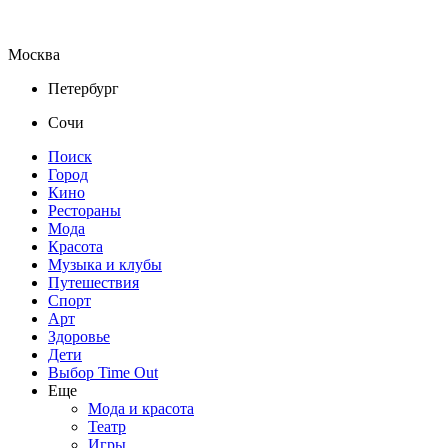
Москва
Петербург
Сочи
Поиск
Город
Кино
Рестораны
Мода
Красота
Музыка и клубы
Путешествия
Спорт
Арт
Здоровье
Дети
Выбор Time Out
Еще
Мода и красота
Театр
Игры