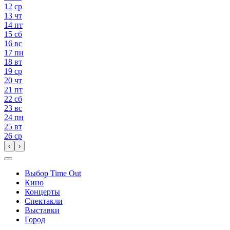
12
ср
13
чт
14
пт
15
сб
16
вс
17
пн
18
вт
19
ср
20
чт
21
пт
22
сб
23
вс
24
пн
25
вт
26
ср
‹
›
Выбор Time Out
Кино
Концерты
Спектакли
Выставки
Город