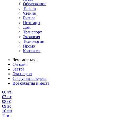
Образование
Time In
Чтение
Бизнес
Питомцы
Дом
Транспорт
Экология
Технологии
Промо
Контакты
Чем заняться:
Сегодня
Завтра
Эта неделя
Следующая неделя
Все события и места
06
чт
07
пт
08
сб
09
вс
10
пн
11
вт