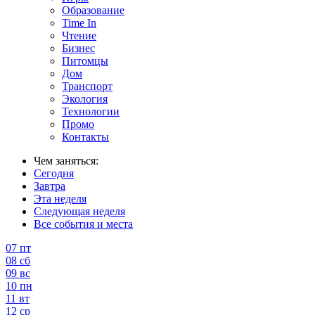
Образование
Time In
Чтение
Бизнес
Питомцы
Дом
Транспорт
Экология
Технологии
Промо
Контакты
Чем заняться:
Сегодня
Завтра
Эта неделя
Следующая неделя
Все события и места
07
пт
08
сб
09
вс
10
пн
11
вт
12
ср