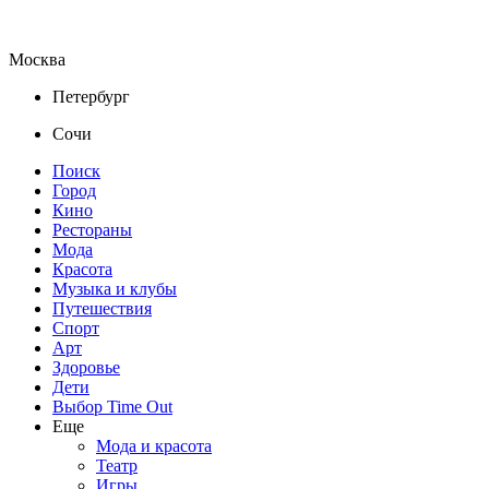
Москва
Петербург
Сочи
Поиск
Город
Кино
Рестораны
Мода
Красота
Музыка и клубы
Путешествия
Спорт
Арт
Здоровье
Дети
Выбор Time Out
Еще
Мода и красота
Театр
Игры