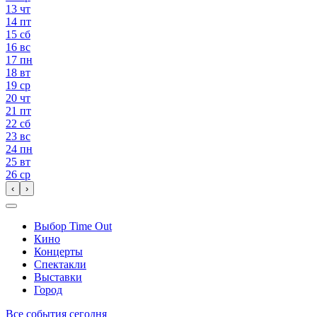
13
чт
14
пт
15
сб
16
вс
17
пн
18
вт
19
ср
20
чт
21
пт
22
сб
23
вс
24
пн
25
вт
26
ср
‹
›
Выбор Time Out
Кино
Концерты
Спектакли
Выставки
Город
Все события сегодня