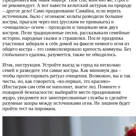
не рекомендует. А вот навести кельтский антураж на природе
– другое дело! Само празднование Самайна, если верить
источникам, было с огоньком: кельты разводили большие
костры, прыгали через них (русским не привыкать) и
«очищались» огнем – проходили и танцевали меж двух
костров. Пели традиционные песни, рассказывали семейные
истории, народные сказки и страшилки. После праздника
участники забирали к себе домой на факеле немного огня из
общего костра – это символизировало крепость коммуны. Без
глобального едалова, разумеется, также не обходилось.
Итак, инструкция. Устройте выезд за город на несколько
семей и разведите эти самые костры. Как минимум два –
чтобы протестировать ритуал очищения. Возможно, вы и так
чисты, но, как говорится, «во-первых, это красиво»
(Инстаграм сам себя не наполнит, знаете ли). Помните о
пожарной безопасности: выбирайте место празднования
мудро, уведомите все заинтересованные службы и сделайте
разумные зазоры между источниками огня. Не лишнем будет
пройти тест на пиромана.