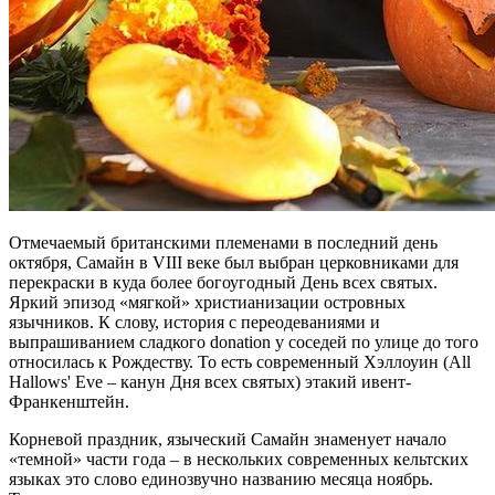
Отмечаемый британскими племенами в последний день
октября, Самайн в VIII веке был выбран церковниками для
перекраски в куда более богоугодный День всех святых.
Яркий эпизод «мягкой» христианизации островных
язычников. К слову, история с переодеваниями и
выпрашиванием сладкого donation у соседей по улице до того
относилась к Рождеству. То есть современный Хэллоуин (All
Hallows' Eve – канун Дня всех святых) этакий ивент-
Франкенштейн.
Корневой праздник, языческий Самайн знаменует начало
«темной» части года – в нескольких современных кельтских
языках это слово единозвучно названию месяца ноябрь.