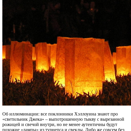
Об иллюминации: все поклонники Хэллоуина знают про
«светильник Джека» – выпотрошенную тыкву с вырезанной
рожицей и свечой внутри, но не менее аутентичны будут
похожие «лампы» из турнепса и свеклы. Либо же совсем без