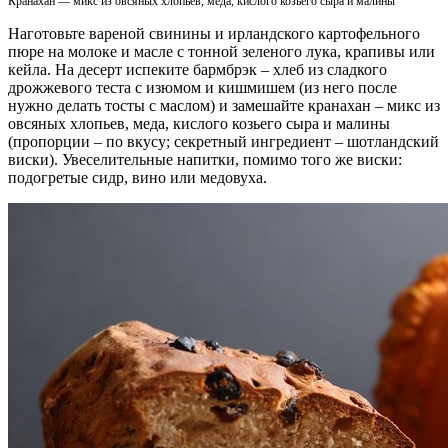
Кранахан — микс из овсяных хлопьев, меда, кислого козьего сыра и малины
Наготовьте вареной свинины и ирландского картофельного
пюре на молоке и масле с тонной зеленого лука, крапивы или
кейла. На десерт испеките бармбрэк – хлеб из сладкого
дрожжевого теста с изюмом и кишмишем (из него после
нужно делать тосты с маслом) и замешайте кранахан – микс из
овсяных хлопьев, меда, кислого козьего сыра и малины
(пропорции – по вкусу; секретный ингредиент – шотландский
виски). Увеселительные напитки, помимо того же виски:
подогретые сидр, вино или медовуха.