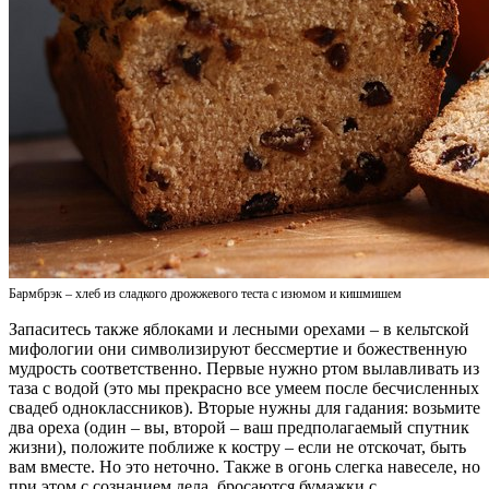
Бармбрэк – хлеб из сладкого дрожжевого теста с изюмом и кишмишем
Запаситесь также яблоками и лесными орехами – в кельтской
мифологии они символизируют бессмертие и божественную
мудрость соответственно. Первые нужно ртом вылавливать из
таза с водой (это мы прекрасно все умеем после бесчисленных
свадеб одноклассников). Вторые нужны для гадания: возьмите
два ореха (один – вы, второй – ваш предполагаемый спутник
жизни), положите поближе к костру – если не отскочат, быть
вам вместе. Но это неточно. Также в огонь слегка навеселе, но
при этом с сознанием дела, бросаются бумажки с