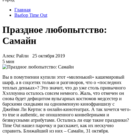
Главная
Выбор Time Out
Праздное любопытство:
Самайн
Алекс Райли
25 октября 2019
5 мин
Вы в помутнении купили этот «миленький» кашемировый
шарф, а в соцсетях только и разговоров, что о «последних
теплых деньках»? Это значит, что до уже столь привычного
Хэллоуина осталось совсем немного. Жаль, что отмечен он
снова будет дефицитом вульгарных костюмов медсестер и
барскими скидками на одноименную кинофраншизу с
Джейми Ли Кертис в онлайн-кинотеатрах. А так хочется чего-
то true и authentic, не опошленного конвейерными и
безвкусными атрибутами. Остались ли еще такие праздники?
Time Out нашел парочку и расскажет, как их нескучно
справить. Ближайший из них – Самайн, 31 октября.