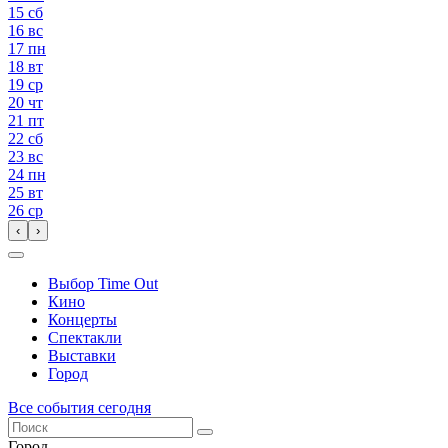
15
сб
16
вс
17
пн
18
вт
19
ср
20
чт
21
пт
22
сб
23
вс
24
пн
25
вт
26
ср
‹
›
Выбор Time Out
Кино
Концерты
Спектакли
Выставки
Город
Все события сегодня
Город