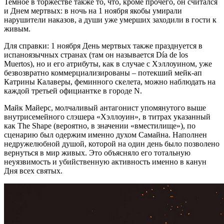
Темное в торжестве также то, что, кроме прочего, он считался
и Днем мертвых: в ночь на 1 ноября якобы умирали
нарушители наказов, а души уже умерших заходили в гости к
живым.
Для справки: 1 ноября День мертвых также празднуется в
испаноязычных странах (там он называется Día de los
Muertos), но и его атрибуты, как в случае с Хэллоуином, уже
безвозвратно коммерциализированы – потекший мейк-ап
Катрины Калаверы, феминного скелета, можно наблюдать на
каждой третьей официантке в городе N.
Майк Майерс, молчаливый антагонист упомянутого выше
внутрисемейного слэшера «Хэллоуин», в титрах указанный
как The Shape (вероятно, в значении «вместилище»), по
сценарию был одержим именно духом Самайна. Наполнен
недружелюбной душой, которой на один день было позволено
вернуться в мир живых. Это объясняло его тотальную
неуязвимость и убийственную активность именно в канун
Дня всех святых.