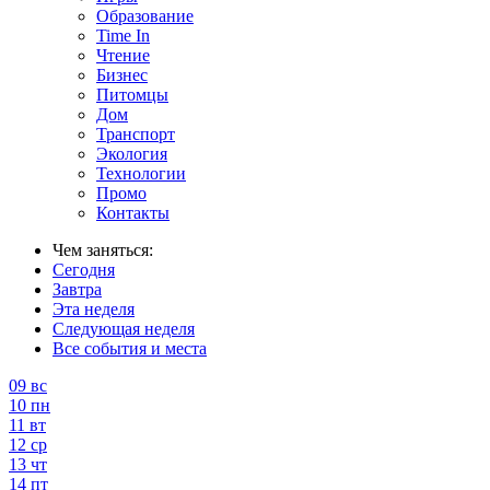
Образование
Time In
Чтение
Бизнес
Питомцы
Дом
Транспорт
Экология
Технологии
Промо
Контакты
Чем заняться:
Сегодня
Завтра
Эта неделя
Следующая неделя
Все события и места
09
вс
10
пн
11
вт
12
ср
13
чт
14
пт