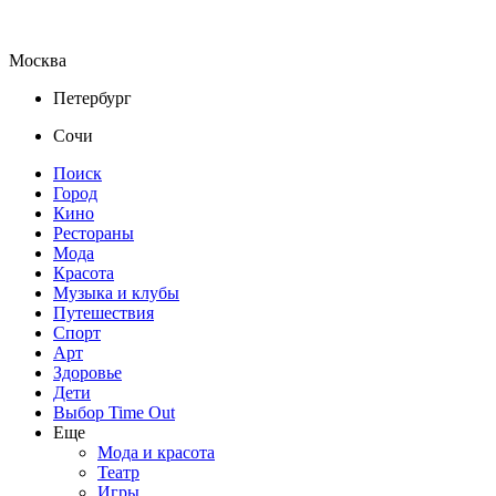
Москва
Петербург
Сочи
Поиск
Город
Кино
Рестораны
Мода
Красота
Музыка и клубы
Путешествия
Спорт
Арт
Здоровье
Дети
Выбор Time Out
Еще
Мода и красота
Театр
Игры