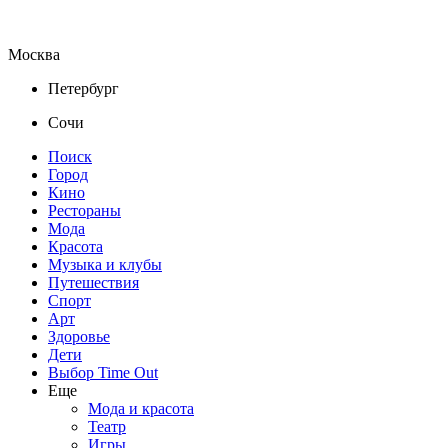
Москва
Петербург
Сочи
Поиск
Город
Кино
Рестораны
Мода
Красота
Музыка и клубы
Путешествия
Спорт
Арт
Здоровье
Дети
Выбор Time Out
Еще
Мода и красота
Театр
Игры