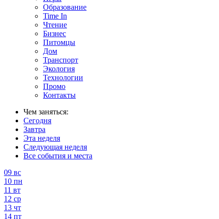
Образование
Time In
Чтение
Бизнес
Питомцы
Дом
Транспорт
Экология
Технологии
Промо
Контакты
Чем заняться:
Сегодня
Завтра
Эта неделя
Следующая неделя
Все события и места
09
вс
10
пн
11
вт
12
ср
13
чт
14
пт