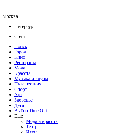
Москва
Петербург
Сочи
Поиск
Город
Кино
Рестораны
Мода
Красота
Музыка и клубы
Путешествия
Спорт
Арт
Здоровье
Дети
Выбор Time Out
Еще
Мода и красота
Театр
Игры