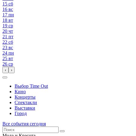
15
сб
16
вс
17
пн
18
вт
19
ср
20
чт
21
пт
22
сб
23
вс
24
пн
25
вт
26
ср
‹
›
Выбор Time Out
Кино
Концерты
Спектакли
Выставки
Город
Все события сегодня
Мода и Красота