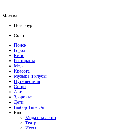
Москва
Петербург
Сочи
Поиск
Город
Кино
Рестораны
Мода
Красота
Музыка и клубы
Путешествия
Спорт
Арт
Здоровье
Дети
Выбор Time Out
Еще
Мода и красота
Театр
Игры