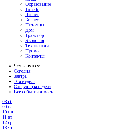
Образование
Time In
Чтение
Бизнес
Питомцы
Дом
Транспорт
Экология
Технологии
Промо
Контакты
Чем заняться:
Сегодня
Завтра
Эта неделя
Следующая неделя
Все события и места
08
сб
09
вс
10
пн
11
вт
12
ср
13
чт