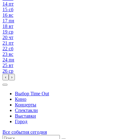
14
пт
15
сб
16
вс
17
пн
18
вт
19
ср
20
чт
21
пт
22
сб
23
вс
24
пн
25
вт
26
ср
‹
›
Выбор Time Out
Кино
Концерты
Спектакли
Выставки
Город
Все события сегодня