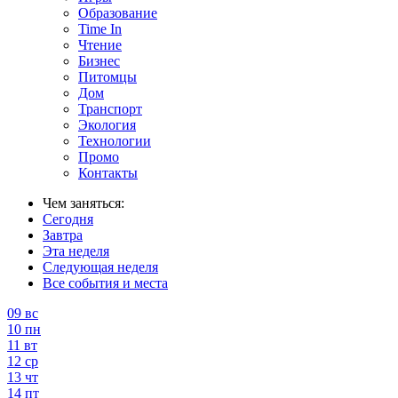
Образование
Time In
Чтение
Бизнес
Питомцы
Дом
Транспорт
Экология
Технологии
Промо
Контакты
Чем заняться:
Сегодня
Завтра
Эта неделя
Следующая неделя
Все события и места
09
вс
10
пн
11
вт
12
ср
13
чт
14
пт