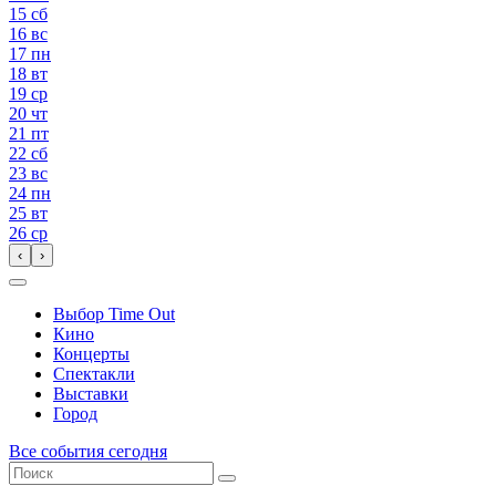
15
сб
16
вс
17
пн
18
вт
19
ср
20
чт
21
пт
22
сб
23
вс
24
пн
25
вт
26
ср
‹
›
Выбор Time Out
Кино
Концерты
Спектакли
Выставки
Город
Все события сегодня