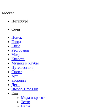
Москва
Петербург
Сочи
Поиск
Город
Кино
Рестораны
Мода
Красота
Музыка и клубы
Путешествия
Спорт
Арт
Здоровье
Дети
Выбор Time Out
Еще
Мода и красота
Театр
Игры