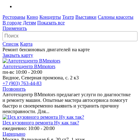
Рестораны
Кино
Концерты
Театр
Выставки
Салоны красоты
В городе
Детям
Показать все
Применить
Список
Карта
Ремонт бензиновых двигателей на карте
Закрыть карту
Автотехцентр BMmotors
пн-вс 10:00 - 20:00
Видное, Северная промзона, с. 2 к3
+7 (903) 763-44-83
Позвонить
Автотехцентр BMmotors предлагает услуги по диагностике
и ремонту машин. Опытные мастера автосервиса помогут
быстро и своевременно выявить и устранить причину
неисправности. Для...
Цех кузовного ремонта Ну как так?
ежедневно: 10:00 - 20:00
Царицыно
Москва, Радиальная 6-я, 20 ст7, 1 этаж