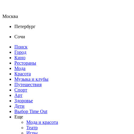
Москва
Петербург
Сочи
Поиск
Город
Кино
Рестораны
Мода
Красота
Музыка и клубы
Путешествия
Спорт
Арт
Здоровье
Дети
Выбор Time Out
Еще
Мода и красота
Театр
Игры