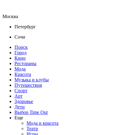
Москва
Петербург
Сочи
Поиск
Город
Кино
Рестораны
Мода
Красота
Музыка и клубы
Путешествия
Спорт
Арт
Здоровье
Дети
Выбор Time Out
Еще
Мода и красота
Театр
Игры