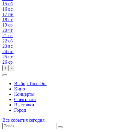
15
сб
16
вс
17
пн
18
вт
19
ср
20
чт
21
пт
22
сб
23
вс
24
пн
25
вт
26
ср
‹
›
Выбор Time Out
Кино
Концерты
Спектакли
Выставки
Город
Все события сегодня