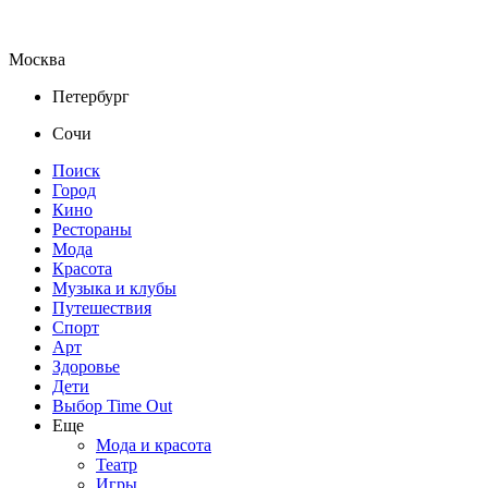
Москва
Петербург
Сочи
Поиск
Город
Кино
Рестораны
Мода
Красота
Музыка и клубы
Путешествия
Спорт
Арт
Здоровье
Дети
Выбор Time Out
Еще
Мода и красота
Театр
Игры