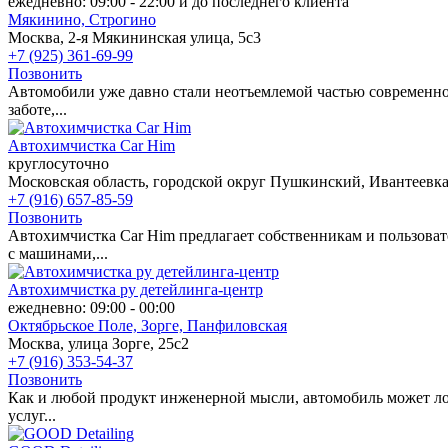
ежедневно: 09:00 - 22:00 и до последнего клиента
Мякинино,
Строгино
Москва, 2-я Мякининская улица, 5с3
+7 (925) 361-69-99
Позвонить
Автомобили уже давно стали неотъемлемой частью современной
заботе,...
Автохимчистка Car Him
круглосуточно
Московская область, городской округ Пушкинский, Ивантеевка
+7 (916) 657-85-59
Позвонить
Автохимчистка Car Him предлагает собственникам и пользоват
с машинами,...
Автохимчистка ру детейлинга-центр
ежедневно: 09:00 - 00:00
Октябрьское Поле,
Зорге,
Панфиловская
Москва, улица Зорге, 25с2
+7 (916) 353-54-37
Позвонить
Как и любой продукт инженерной мысли, автомобиль может ло
услуг...