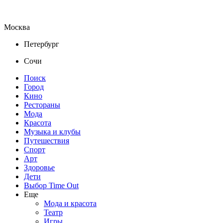
Москва
Петербург
Сочи
Поиск
Город
Кино
Рестораны
Мода
Красота
Музыка и клубы
Путешествия
Спорт
Арт
Здоровье
Дети
Выбор Time Out
Еще
Мода и красота
Театр
Игры