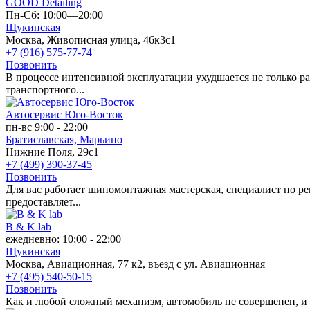
GOOD Detailing
Пн-Сб: 10:00—20:00
Щукинская
Москва, Живописная улица, 46к3с1
+7 (916) 575-77-74
Позвонить
В процессе интенсивной эксплуатации ухудшается не только ра
транспортного...
Автосервис Юго-Восток
пн-вс 9:00 - 22:00
Братиславская,
Марьино
Нижние Поля, 29с1
+7 (499) 390-37-45
Позвонить
Для вас работает шиномонтажная мастерская, специалист по р
предоставляет...
B & K lab
ежедневно: 10:00 - 22:00
Щукинская
Москва, Авиационная, 77 к2, въезд с ул. Авиационная
+7 (495) 540-50-15
Позвонить
Как и любой сложный механизм, автомобиль не совершенен, и ег