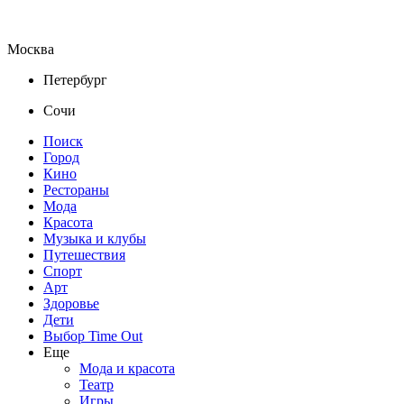
Москва
Петербург
Сочи
Поиск
Город
Кино
Рестораны
Мода
Красота
Музыка и клубы
Путешествия
Спорт
Арт
Здоровье
Дети
Выбор Time Out
Еще
Мода и красота
Театр
Игры