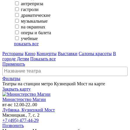
антреприза
гастроли
драматические
музыкальные
на окраинах
оперы и балета
учебные
показать все
Рестораны
Кино
Концерты
Выставки
Салоны красоты
В
городе
Детям
Показать все
Применить
Фильтры
Театры на станции метро Кузнецкий Мост на карте
Закрыть карту
Министерство Магии
вт-вс 12.00-22..00
Лубянка,
Кузнецкий Мост
Мясницкая., 7, с. 2
+7 (495) 477-44-29
Позвонить