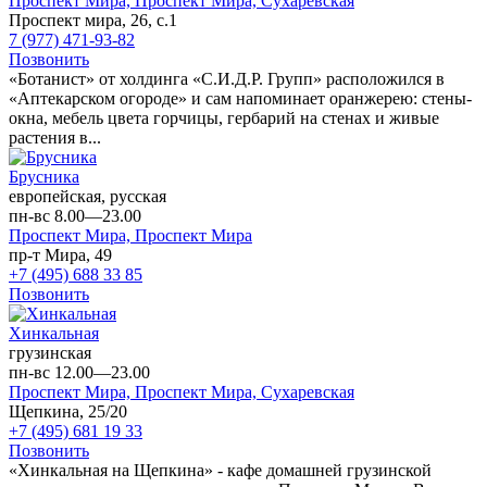
Проспект Мира,
Проспект Мира,
Сухаревская
Проспект мира, 26, с.1
7 (977) 471-93-82
Позвонить
«Ботанист» от холдинга «С.И.Д.Р. Групп» расположился в
«Аптекарском огороде» и сам напоминает оранжерею: стены-
окна, мебель цвета горчицы, гербарий на стенах и живые
растения в...
Брусника
европейская, русская
пн-вс 8.00—23.00
Проспект Мира,
Проспект Мира
пр-т Мира, 49
+7 (495) 688 33 85
Позвонить
Хинкальная
грузинская
пн-вс 12.00—23.00
Проспект Мира,
Проспект Мира,
Сухаревская
Щепкина, 25/20
+7 (495) 681 19 33
Позвонить
«Хинкальная на Щепкина» - кафе домашней грузинской