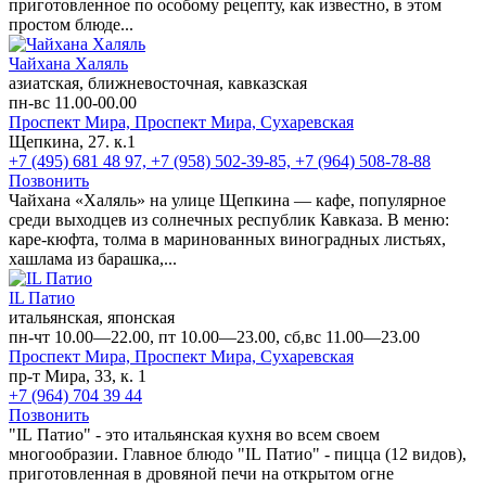
приготовленное по особому рецепту, как известно, в этом
простом блюде...
Чайхана Халяль
азиатская, ближневосточная, кавказская
пн-вс 11.00-00.00
Проспект Мира,
Проспект Мира,
Сухаревская
Щепкина, 27. к.1
+7 (495) 681 48 97, +7 (958) 502-39-85, +7 (964) 508-78-88
Позвонить
Чайхана «Халяль» на улице Щепкина — кафе, популярное
среди выходцев из солнечных республик Кавказа. В меню:
каре-кюфта, толма в маринованных виноградных листьях,
хашлама из барашка,...
IL Патио
итальянская, японская
пн-чт 10.00—22.00, пт 10.00—23.00, сб,вс 11.00—23.00
Проспект Мира,
Проспект Мира,
Сухаревская
пр-т Мира, 33, к. 1
+7 (964) 704 39 44
Позвонить
"IL Патио" - это итальянская кухня во всем своем
многообразии. Главное блюдо "IL Патио" - пицца (12 видов),
приготовленная в дровяной печи на открытом огне