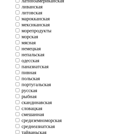
латиноамериканская
ливанская
литовская
марокканская
мексиканская
морепродукты
морская
мясная
немецкая
непальская
одесская
паназиатская
пивная
польская
португальская
русская
рыбная
скандинавская
словацкая
смешанная
средиземноморская
среднеазиатская
тайваньская