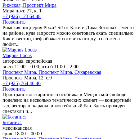
Рижская,
Проспект Мира
Мира пр-т, 77, к. 1
+7 (926) 123 64 48
Позвонить
Римская пиццерия Pizza? Si! от Кати и Дима Зотовых – место
на районе, куда запросто можно советовать ехать специально.
Как известно, шеф обожает готовить пиццу, а его жена
любит...
Magnus Locus
авторская, европейская
вс-чт 11.00—0.00; пт-сб 11.00—2.00
Проспект Мира,
Проспект Мира,
Сухаревская
Проспект Мира, 12, с.9
+7 (925) 764 46 46
Позвонить
Пространство старинного особняка в Мещанской слободе
поделено на несколько тематических комнат — концертный
зал, ресторан, караоке и коктейльный бар. Здесь проходят
спектакли и...
Ботанист
мексиканская
ср-вс 18.00—00.00