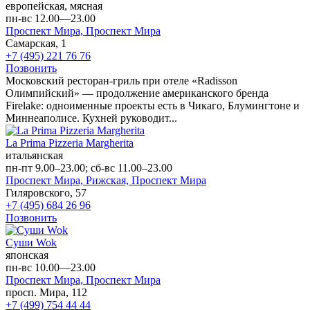
европейская, мясная
пн-вс 12.00—23.00
Проспект Мира,
Проспект Мира
Самарская, 1
+7 (495) 221 76 76
Позвонить
Московский ресторан-гриль при отеле «Radisson
Олимпийский» — продолжение американского бренда
Firelake: одноименные проекты есть в Чикаго, Блумингтоне и
Миннеаполисе. Кухней руководит...
La Prima Pizzeria Margherita
итальянская
пн-пт 9.00–23.00; сб-вс 11.00–23.00
Проспект Мира,
Рижская,
Проспект Мира
Гиляровского, 57
+7 (495) 684 26 96
Позвонить
Суши Wok
японская
пн-вс 10.00—23.00
Проспект Мира,
Проспект Мира
просп. Мира, 112
+7 (499) 754 44 44