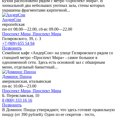
кухни расположено рядом с метро «Проспект Мира». В
хинкальной два небольших уютных зала, стены которых
украшены фрагментами кирпичной...
АндерСон
европейская
пн-пт 08.00—22.00, сб-вс 09.00—22.00
Проспект Мира,
Проспект Мира
Гиляровского, 39, с. 3
+7 (909) 655 54 94
Позвонить
Семейное кафе «АндерСон» на улице Гиляровского рядом со
станцией метро «Проспект Мира» - самое большое в
одноименной сети. Здесь есть основной зал с обширным
меню, отдельный банкетный...
Доминос Пицца
американская, итальянская
пн-вс 10.00—23.00
Проспект Мира,
Проспект Мира
Б. Переяславская, 10
8 (800) 333 16 16
Позвонить
В Доминос Пицца утверждают, что здесь готовят правильную
пиццу (от 390 рублей). Один из ее секретов - тесто,