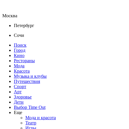
Москва
Петербург
Сочи
Поиск
Город
Кино
Рестораны
Мода
Красота
Музыка и клубы
Путешествия
Спорт
Арт
Здоровье
Дети
Выбор Time Out
Еще
Мода и красота
Театр
Игры