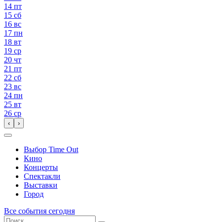
14
пт
15
сб
16
вс
17
пн
18
вт
19
ср
20
чт
21
пт
22
сб
23
вс
24
пн
25
вт
26
ср
‹
›
Выбор Time Out
Кино
Концерты
Спектакли
Выставки
Город
Все события сегодня