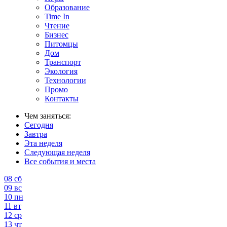
Образование
Time In
Чтение
Бизнес
Питомцы
Дом
Транспорт
Экология
Технологии
Промо
Контакты
Чем заняться:
Сегодня
Завтра
Эта неделя
Следующая неделя
Все события и места
08
сб
09
вс
10
пн
11
вт
12
ср
13
чт