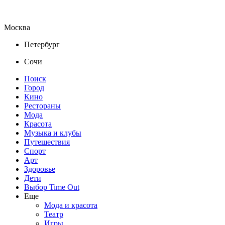
Москва
Петербург
Сочи
Поиск
Город
Кино
Рестораны
Мода
Красота
Музыка и клубы
Путешествия
Спорт
Арт
Здоровье
Дети
Выбор Time Out
Еще
Мода и красота
Театр
Игры