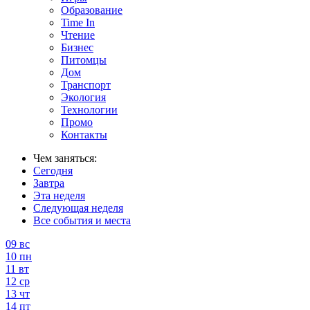
Образование
Time In
Чтение
Бизнес
Питомцы
Дом
Транспорт
Экология
Технологии
Промо
Контакты
Чем заняться:
Сегодня
Завтра
Эта неделя
Следующая неделя
Все события и места
09
вс
10
пн
11
вт
12
ср
13
чт
14
пт