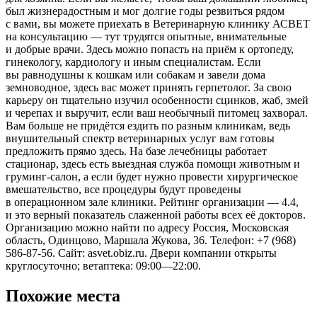
был жизнерадостным и мог долгие годы резвиться рядом
с вами, вы можете приехать в Ветеринарную клинику АСВЕТ
на консультацию — тут трудятся опытные, внимательные
и добрые врачи. Здесь можно попасть на приём к ортопеду,
гинекологу, кардиологу и иным специалистам. Если
вы равнодушны к кошкам или собакам и завели дома
земноводное, здесь вас может принять герпетолог. За свою
карьеру он тщательно изучил особенности сцинков, жаб, змей
и черепах и выручит, если ваш необычный питомец захворал.
Вам больше не придётся ездить по разным клиникам, ведь
внушительный спектр ветеринарных услуг вам готовы
предложить прямо здесь. На базе лечебницы работает
стационар, здесь есть выездная служба помощи животным и
груминг-салон, а если будет нужно провести хирургическое
вмешательство, все процедуры будут проведены
в операционном зале клиники. Рейтинг организации — 4.4,
и это верный показатель слаженной работы всех её докторов.
Организацию можно найти по адресу Россия, Московская
область, Одинцово, Маршала Жукова, 36. Телефон: +7 (968)
586-87-56. Сайт: asvet.obiz.ru. Двери компании открыты
круглосуточно; ветаптека: 09:00—22:00.
Похожие места