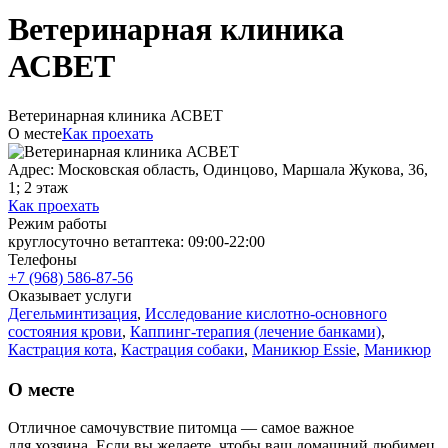
Ветеринарная клиника
АСВЕТ
Ветеринарная клиника АСВЕТ
О месте
Как проехать
Адрес: Московская область, Одинцово, Маршала Жукова, 36,
1; 2 этаж
Как проехать
Режим работы
круглосуточно ветаптека: 09:00-22:00
Телефоны
+7 (968) 586-87-56
Оказывает услуги
Дегельминтизация
,
Исследование кислотно-основного
состояния крови
,
Каппинг-терапия (лечение банками)
,
Кастрация кота
,
Кастрация собаки
,
Маникюр Essie
,
Маникюр
ORLY
,
Мытье кошек
,
Мытье крупных собак
,
Риноскопия
кошке
,
Стерилизация кошки
,
Удаление голосовых связок
О месте
кошке
,
Удаление клеща животному
,
Удаление копчика
(кокцигэктомия)
,
Шинирование зубов собаке
,
Японский
Отличное самочувствие питомца — самое важное
маникюр Masura
для хозяина. Если вы желаете, чтобы ваш домашний любимец