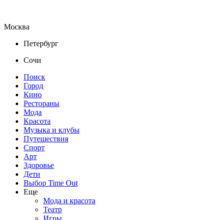
Москва
Петербург
Сочи
Поиск
Город
Кино
Рестораны
Мода
Красота
Музыка и клубы
Путешествия
Спорт
Арт
Здоровье
Дети
Выбор Time Out
Еще
Мода и красота
Театр
Игры