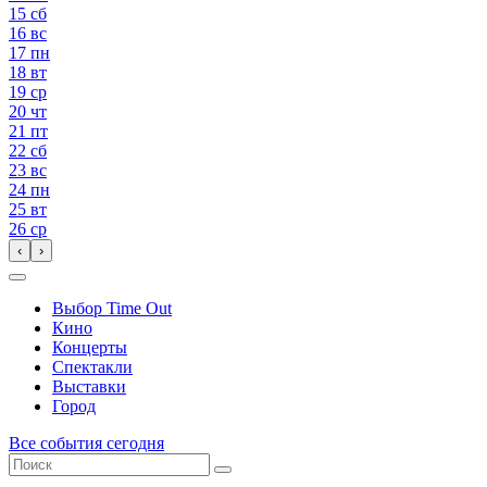
15
сб
16
вс
17
пн
18
вт
19
ср
20
чт
21
пт
22
сб
23
вс
24
пн
25
вт
26
ср
‹
›
Выбор Time Out
Кино
Концерты
Спектакли
Выставки
Город
Все события сегодня