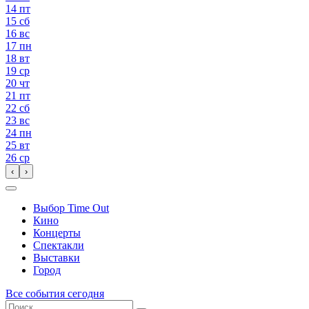
14
пт
15
сб
16
вс
17
пн
18
вт
19
ср
20
чт
21
пт
22
сб
23
вс
24
пн
25
вт
26
ср
‹
›
Выбор Time Out
Кино
Концерты
Спектакли
Выставки
Город
Все события сегодня