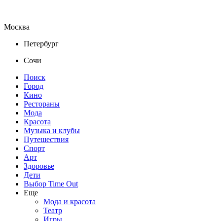
Москва
Петербург
Сочи
Поиск
Город
Кино
Рестораны
Мода
Красота
Музыка и клубы
Путешествия
Спорт
Арт
Здоровье
Дети
Выбор Time Out
Еще
Мода и красота
Театр
Игры