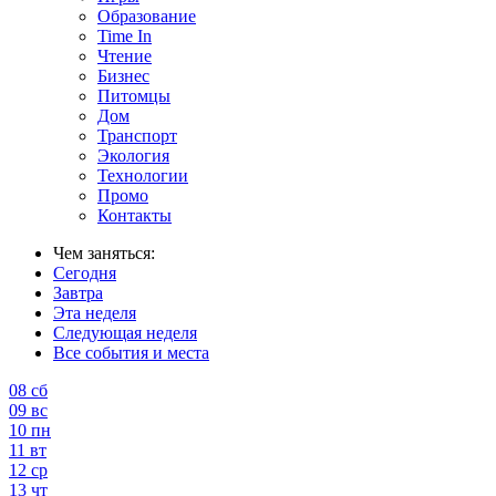
Образование
Time In
Чтение
Бизнес
Питомцы
Дом
Транспорт
Экология
Технологии
Промо
Контакты
Чем заняться:
Сегодня
Завтра
Эта неделя
Следующая неделя
Все события и места
08
сб
09
вс
10
пн
11
вт
12
ср
13
чт