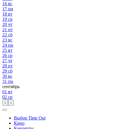
16
вс
17
пн
18
вт
19
ср
20
чт
21
пт
22
сб
23
вс
24
пн
25
вт
26
ср
27
чт
28
пт
29
сб
30
вс
31
пн
сентябрь
01
вт
02
ср
‹
›
Выбор Time Out
Кино
Концерты