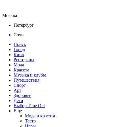
Москва
Петербург
Сочи
Поиск
Город
Кино
Рестораны
Мода
Красота
Музыка и клубы
Путешествия
Спорт
Арт
Здоровье
Дети
Выбор Time Out
Еще
Мода и красота
Театр
Игры