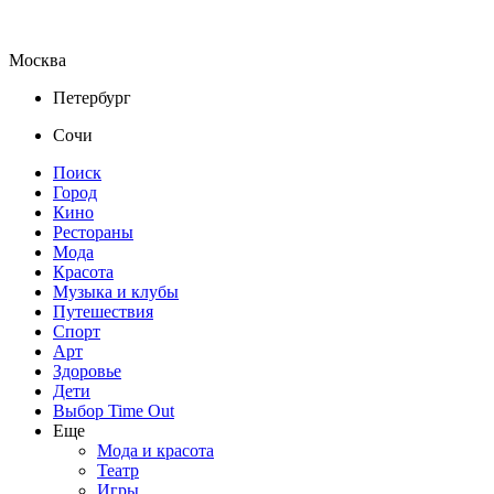
Москва
Петербург
Сочи
Поиск
Город
Кино
Рестораны
Мода
Красота
Музыка и клубы
Путешествия
Спорт
Арт
Здоровье
Дети
Выбор Time Out
Еще
Мода и красота
Театр
Игры