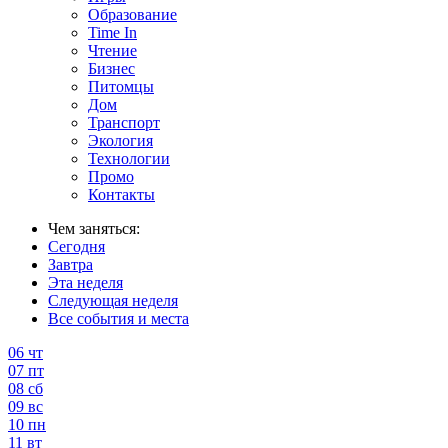
Образование
Time In
Чтение
Бизнес
Питомцы
Дом
Транспорт
Экология
Технологии
Промо
Контакты
Чем заняться:
Сегодня
Завтра
Эта неделя
Следующая неделя
Все события и места
06
чт
07
пт
08
сб
09
вс
10
пн
11
вт