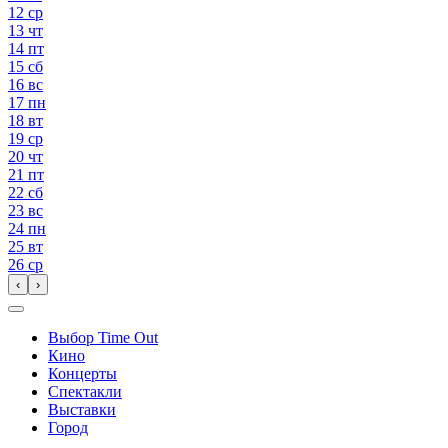
12
ср
13
чт
14
пт
15
сб
16
вс
17
пн
18
вт
19
ср
20
чт
21
пт
22
сб
23
вс
24
пн
25
вт
26
ср
‹
›
Выбор Time Out
Кино
Концерты
Спектакли
Выставки
Город