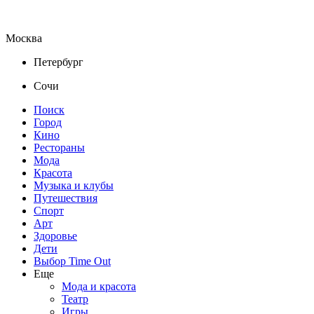
Москва
Петербург
Сочи
Поиск
Город
Кино
Рестораны
Мода
Красота
Музыка и клубы
Путешествия
Спорт
Арт
Здоровье
Дети
Выбор Time Out
Еще
Мода и красота
Театр
Игры