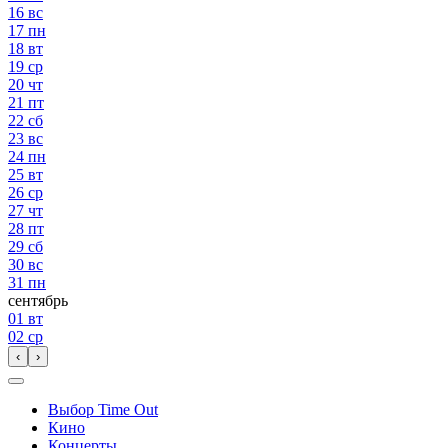
16
вс
17
пн
18
вт
19
ср
20
чт
21
пт
22
сб
23
вс
24
пн
25
вт
26
ср
27
чт
28
пт
29
сб
30
вс
31
пн
сентябрь
01
вт
02
ср
‹
›
Выбор Time Out
Кино
Концерты