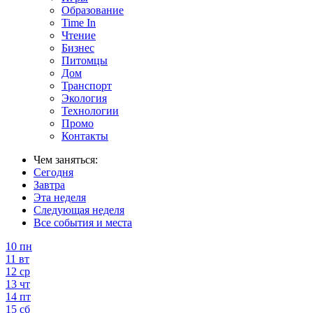
Образование
Time In
Чтение
Бизнес
Питомцы
Дом
Транспорт
Экология
Технологии
Промо
Контакты
Чем заняться:
Сегодня
Завтра
Эта неделя
Следующая неделя
Все события и места
10
пн
11
вт
12
ср
13
чт
14
пт
15
сб