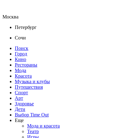
Москва
Петербург
Сочи
Поиск
Город
Кино
Рестораны
Мода
Красота
Музыка и клубы
Путешествия
Спорт
Арт
Здоровье
Дети
Выбор Time Out
Еще
Мода и красота
Театр
Игры