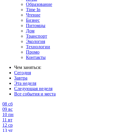
Образование
Time In
Чтение
Бизнес
Питомцы
Дом
Транспорт
Экология
Технологии
Промо
Контакты
Чем заняться:
Сегодня
Завтра
Эта неделя
Следующая неделя
Все события и места
08
сб
09
вс
10
пн
11
вт
12
ср
13
чт