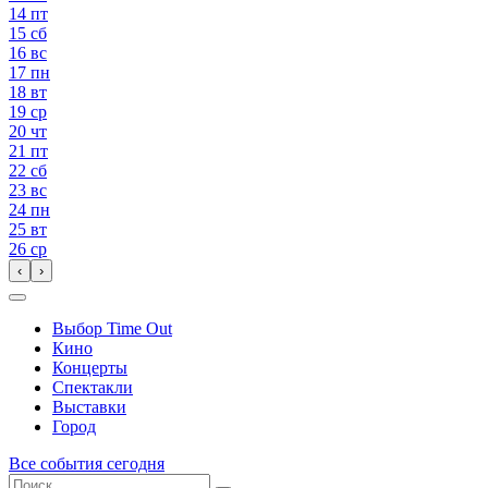
14
пт
15
сб
16
вс
17
пн
18
вт
19
ср
20
чт
21
пт
22
сб
23
вс
24
пн
25
вт
26
ср
‹
›
Выбор Time Out
Кино
Концерты
Спектакли
Выставки
Город
Все события сегодня