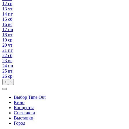
12
ср
13
чт
14
пт
15
сб
16
вс
17
пн
18
вт
19
ср
20
чт
21
пт
22
сб
23
вс
24
пн
25
вт
26
ср
‹
›
Выбор Time Out
Кино
Концерты
Спектакли
Выставки
Город