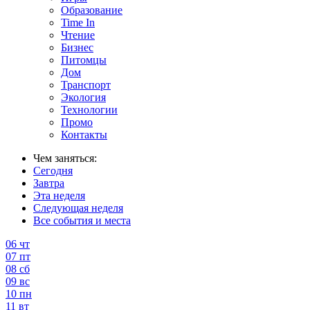
Образование
Time In
Чтение
Бизнес
Питомцы
Дом
Транспорт
Экология
Технологии
Промо
Контакты
Чем заняться:
Сегодня
Завтра
Эта неделя
Следующая неделя
Все события и места
06
чт
07
пт
08
сб
09
вс
10
пн
11
вт