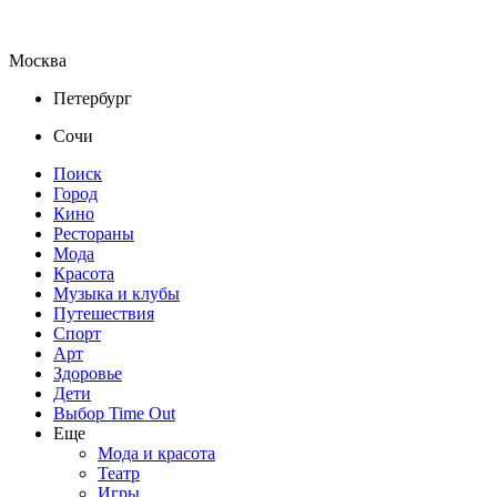
Москва
Петербург
Сочи
Поиск
Город
Кино
Рестораны
Мода
Красота
Музыка и клубы
Путешествия
Спорт
Арт
Здоровье
Дети
Выбор Time Out
Еще
Мода и красота
Театр
Игры