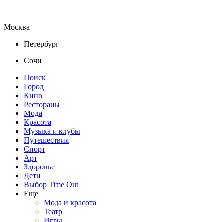
Москва
Петербург
Сочи
Поиск
Город
Кино
Рестораны
Мода
Красота
Музыка и клубы
Путешествия
Спорт
Арт
Здоровье
Дети
Выбор Time Out
Еще
Мода и красота
Театр
Игры