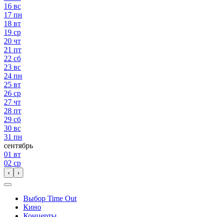
16
вс
17
пн
18
вт
19
ср
20
чт
21
пт
22
сб
23
вс
24
пн
25
вт
26
ср
27
чт
28
пт
29
сб
30
вс
31
пн
сентябрь
01
вт
02
ср
‹
›
Выбор Time Out
Кино
Концерты