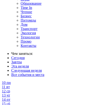
Образование
Time In
Чтение
Бизнес
Питомцы
Дом
Транспорт
Экология
Технологии
Промо
Контакты
Чем заняться:
Сегодня
Завтра
Эта неделя
Следующая неделя
Все события и места
10
пн
11
вт
12
ср
13
чт
14
пт
15
сб