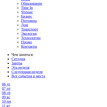
Образование
Time In
Чтение
Бизнес
Питомцы
Дом
Транспорт
Экология
Технологии
Промо
Контакты
Чем заняться:
Сегодня
Завтра
Эта неделя
Следующая неделя
Все события и места
06
чт
07
пт
08
сб
09
вс
10
пн
11
вт