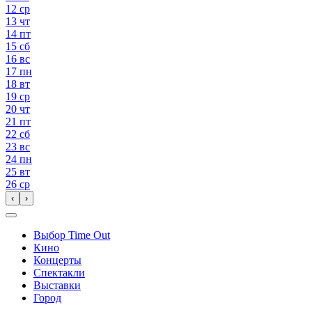
12
ср
13
чт
14
пт
15
сб
16
вс
17
пн
18
вт
19
ср
20
чт
21
пт
22
сб
23
вс
24
пн
25
вт
26
ср
‹
›
Выбор Time Out
Кино
Концерты
Спектакли
Выставки
Город