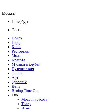
Москва
Петербург
Сочи
Поиск
Город
Кино
Рестораны
Мода
Красота
Музыка и клубы
Путешествия
Спорт
Арт
Здоровье
Дети
Выбор Time Out
Еще
Мода и красота
Театр
Игры