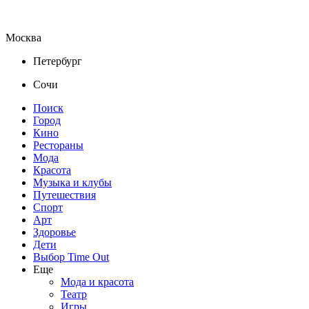
Москва
Петербург
Сочи
Поиск
Город
Кино
Рестораны
Мода
Красота
Музыка и клубы
Путешествия
Спорт
Арт
Здоровье
Дети
Выбор Time Out
Еще
Мода и красота
Театр
Игры