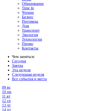
Образование
Time In
Чтение
Бизнес
Питомцы
Дом
Транспорт
Экология
Технологии
Промо
Контакты
Чем заняться:
Сегодня
Завтра
Эта неделя
Следующая неделя
Все события и места
09
вс
10
пн
11
вт
12
ср
13
чт
14
пт