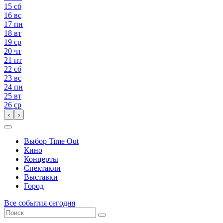
15
сб
16
вс
17
пн
18
вт
19
ср
20
чт
21
пт
22
сб
23
вс
24
пн
25
вт
26
ср
‹
›
Выбор Time Out
Кино
Концерты
Спектакли
Выставки
Город
Все события сегодня