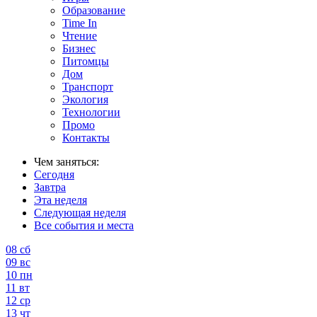
Образование
Time In
Чтение
Бизнес
Питомцы
Дом
Транспорт
Экология
Технологии
Промо
Контакты
Чем заняться:
Сегодня
Завтра
Эта неделя
Следующая неделя
Все события и места
08
сб
09
вс
10
пн
11
вт
12
ср
13
чт