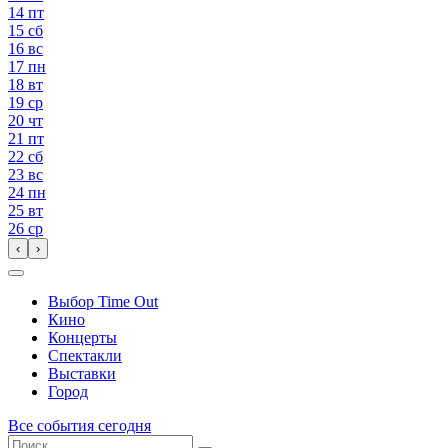
14
пт
15
сб
16
вс
17
пн
18
вт
19
ср
20
чт
21
пт
22
сб
23
вс
24
пн
25
вт
26
ср
‹
›
Выбор Time Out
Кино
Концерты
Спектакли
Выставки
Город
Все события сегодня