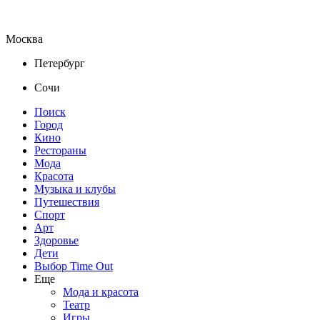
Москва
Петербург
Сочи
Поиск
Город
Кино
Рестораны
Мода
Красота
Музыка и клубы
Путешествия
Спорт
Арт
Здоровье
Дети
Выбор Time Out
Еще
Мода и красота
Театр
Игры