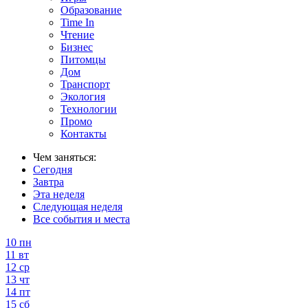
Образование
Time In
Чтение
Бизнес
Питомцы
Дом
Транспорт
Экология
Технологии
Промо
Контакты
Чем заняться:
Сегодня
Завтра
Эта неделя
Следующая неделя
Все события и места
10
пн
11
вт
12
ср
13
чт
14
пт
15
сб