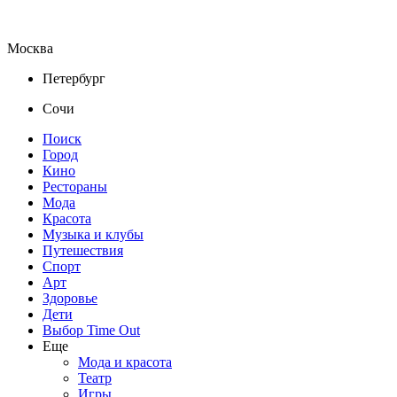
Москва
Петербург
Сочи
Поиск
Город
Кино
Рестораны
Мода
Красота
Музыка и клубы
Путешествия
Спорт
Арт
Здоровье
Дети
Выбор Time Out
Еще
Мода и красота
Театр
Игры