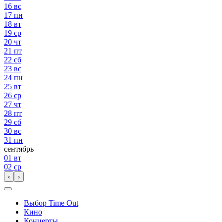
16
вс
17
пн
18
вт
19
ср
20
чт
21
пт
22
сб
23
вс
24
пн
25
вт
26
ср
27
чт
28
пт
29
сб
30
вс
31
пн
сентябрь
01
вт
02
ср
‹
›
Выбор Time Out
Кино
Концерты