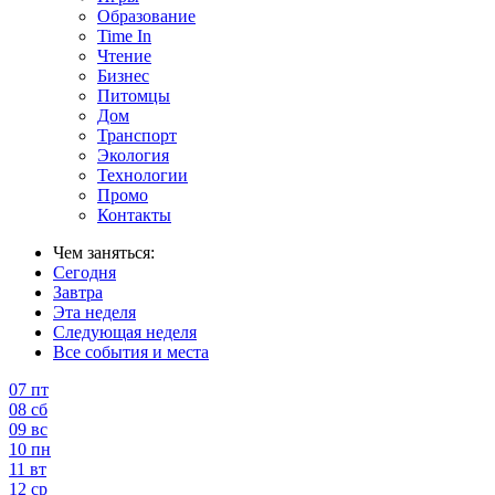
Образование
Time In
Чтение
Бизнес
Питомцы
Дом
Транспорт
Экология
Технологии
Промо
Контакты
Чем заняться:
Сегодня
Завтра
Эта неделя
Следующая неделя
Все события и места
07
пт
08
сб
09
вс
10
пн
11
вт
12
ср