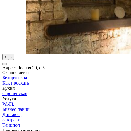
‹
›
Адрес: Лесная 20, с.5
Станция метро:
Белорусская
Как проехать
Кухня
европейская
Услуги
Wi-Fi,
Бизнес-ланчи,
Доставка,
Завтраки,
Танцпол
Ценовая категория