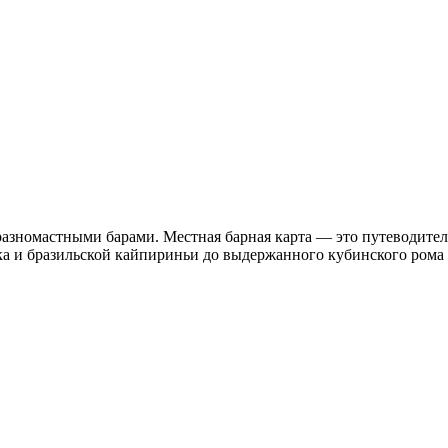
азномастными барами. Местная барная карта — это путеводитель
 и бразильской кайпириньи до выдержанного кубинского рома и