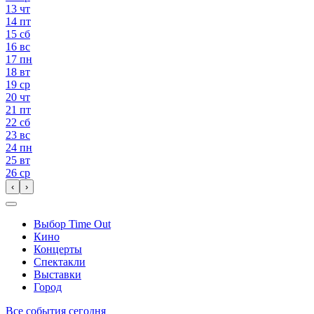
13
чт
14
пт
15
сб
16
вс
17
пн
18
вт
19
ср
20
чт
21
пт
22
сб
23
вс
24
пн
25
вт
26
ср
‹
›
Выбор Time Out
Кино
Концерты
Спектакли
Выставки
Город
Все события сегодня