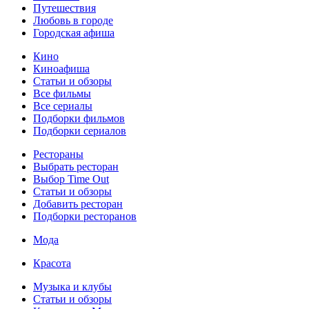
Путешествия
Любовь в городе
Городская афиша
Кино
Киноафиша
Статьи и обзоры
Все фильмы
Все сериалы
Подборки фильмов
Подборки сериалов
Рестораны
Выбрать ресторан
Выбор Time Out
Статьи и обзоры
Добавить ресторан
Подборки ресторанов
Мода
Красота
Музыка и клубы
Статьи и обзоры