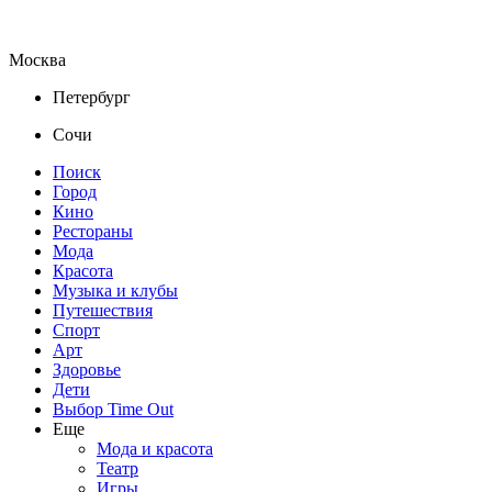
Москва
Петербург
Сочи
Поиск
Город
Кино
Рестораны
Мода
Красота
Музыка и клубы
Путешествия
Спорт
Арт
Здоровье
Дети
Выбор Time Out
Еще
Мода и красота
Театр
Игры