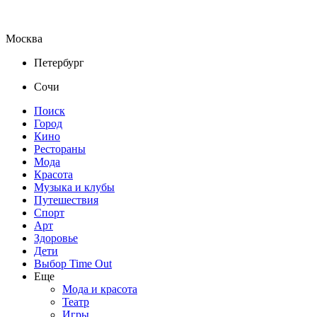
Москва
Петербург
Сочи
Поиск
Город
Кино
Рестораны
Мода
Красота
Музыка и клубы
Путешествия
Спорт
Арт
Здоровье
Дети
Выбор Time Out
Еще
Мода и красота
Театр
Игры