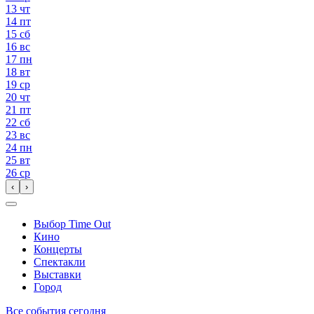
13
чт
14
пт
15
сб
16
вс
17
пн
18
вт
19
ср
20
чт
21
пт
22
сб
23
вс
24
пн
25
вт
26
ср
‹
›
Выбор Time Out
Кино
Концерты
Спектакли
Выставки
Город
Все события сегодня