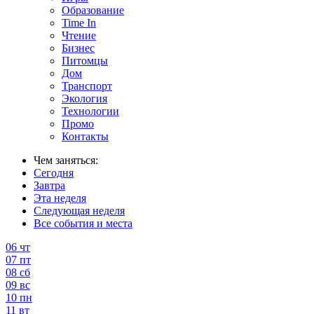
Образование
Time In
Чтение
Бизнес
Питомцы
Дом
Транспорт
Экология
Технологии
Промо
Контакты
Чем заняться:
Сегодня
Завтра
Эта неделя
Следующая неделя
Все события и места
06
чт
07
пт
08
сб
09
вс
10
пн
11
вт