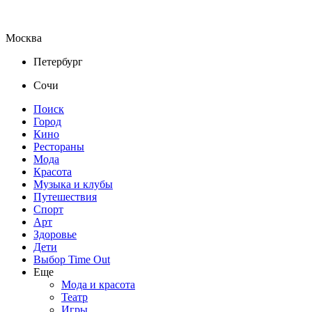
Москва
Петербург
Сочи
Поиск
Город
Кино
Рестораны
Мода
Красота
Музыка и клубы
Путешествия
Спорт
Арт
Здоровье
Дети
Выбор Time Out
Еще
Мода и красота
Театр
Игры