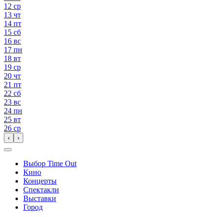
12
ср
13
чт
14
пт
15
сб
16
вс
17
пн
18
вт
19
ср
20
чт
21
пт
22
сб
23
вс
24
пн
25
вт
26
ср
‹
›
Выбор Time Out
Кино
Концерты
Спектакли
Выставки
Город