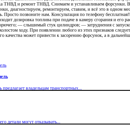
ка ТНВД и ремонт ТНВД. Снимаем и устанавливаем форсунки. Вам
унки, диагностируем, ремонтируем, ставим, и всё это в одном м
ть. Просто позвоните нам. Консультация по телефону бесплатная!
 входит дозировка топлива при подаче в камеру сгорания и его 
орючего; — слышимый стук цилиндров; — затруднения с запуск
олостом ходу. При появлении любого из этих признаков следуе
го качества может привести к засорению форсунок, а в дальнейш
зель
 предлагает владельцам транспортных...
го детали могут отказывать...