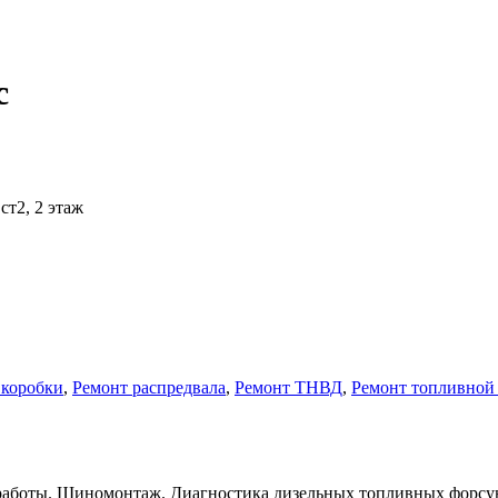
с
ст2, 2 этаж
 коробки
,
Ремонт распредвала
,
Ремонт ТНВД
,
Ремонт топливной 
работы. Шиномонтаж. Диагностика дизельных топливных форсуно