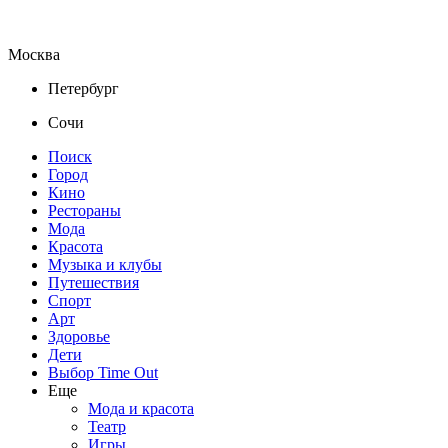
Москва
Петербург
Сочи
Поиск
Город
Кино
Рестораны
Мода
Красота
Музыка и клубы
Путешествия
Спорт
Арт
Здоровье
Дети
Выбор Time Out
Еще
Мода и красота
Театр
Игры