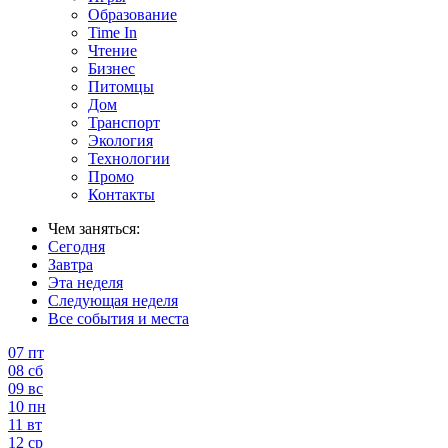
Образование
Time In
Чтение
Бизнес
Питомцы
Дом
Транспорт
Экология
Технологии
Промо
Контакты
Чем заняться:
Сегодня
Завтра
Эта неделя
Следующая неделя
Все события и места
07
пт
08
сб
09
вс
10
пн
11
вт
12
ср