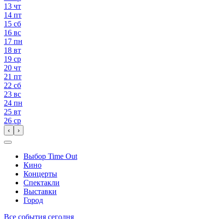
13
чт
14
пт
15
сб
16
вс
17
пн
18
вт
19
ср
20
чт
21
пт
22
сб
23
вс
24
пн
25
вт
26
ср
‹
›
Выбор Time Out
Кино
Концерты
Спектакли
Выставки
Город
Все события сегодня