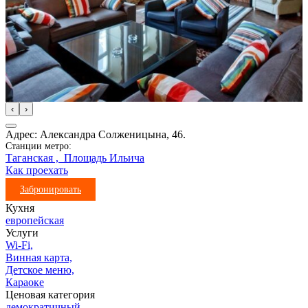
‹
›
Адрес: Александра Солженицына, 46.
Станции метро:
Таганская ,
Площадь Ильича
Как проехать
Забронировать
Кухня
европейская
Услуги
Wi-Fi,
Винная карта,
Детское меню,
Караоке
Ценовая категория
демократичный