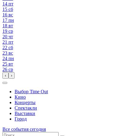
14
пт
15
сб
16
вс
17
пн
18
вт
19
ср
20
чт
21
пт
22
сб
23
вс
24
пн
25
вт
26
ср
‹
›
Выбор Time Out
Кино
Концерты
Спектакли
Выставки
Город
Все события сегодня