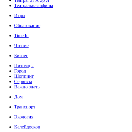
Театры от А до Я
Театральная афиша
Игры
Образование
Time In
Чтение
Бизнес
Питомцы
Город
Шоппинг
Сервисы
Важно знать
Дом
Транспорт
Экология
Калейдоскоп