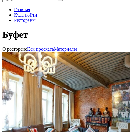
Главная
Куда пойти
Рестораны
Буфет
О ресторане
Как проехать
Материалы