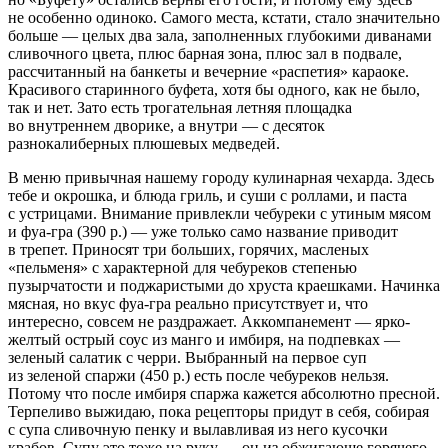
не особенно одиноко. Самого места, кстати, стало значительно
больше — целых два зала, заполненных глубокими диванами
сливочного цвета, плюс барная зона, плюс зал в подвале,
рассчитанный на банкеты и вечерние «распетия» караоке.
Красивого старинного буфета, хотя бы одного, как не было,
так и нет. Зато есть трогательная летняя площадка
во внутреннем дворике, а внутри — с десяток
разнокалиберных плюшевых медведей.
В меню привычная нашему городу кулинарная чехарда. Здесь
тебе и окрошка, и блюда гриль, и суши с роллами, и паста
с устрицами. Внимание привлекли чебуреки с утиным мясом
и фуа-гра (390 р.) — уже только само название приводит
в трепет. Приносят три больших, горячих, масленых
«пельменя» с характерной для чебуреков степенью
пузырчатости и поджаристыми до хруста краешками. Начинка
мясная, но вкус фуа-гра реально присутствует и, что
интересно, совсем не раздражает. Аккомпанемент — ярко-
желтый острый соус из манго и имбиря, на подпевках —
зеленый салатик с черри. Выбранный на первое суп
из зеленой спаржи (450 р.) есть после чебуреков нельзя.
Потому что после имбиря спаржа кажется абсолютно пресной.
Терпеливо выжидаю, пока рецепторы придут в себя, собирая
с супа сливочную пенку и вылавливая из него кусочки
крабов. Супу это тоже на руку — он из обжигающе горячего