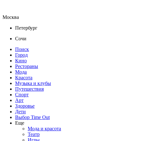
Москва
Петербург
Сочи
Поиск
Город
Кино
Рестораны
Мода
Красота
Музыка и клубы
Путешествия
Спорт
Арт
Здоровье
Дети
Выбор Time Out
Еще
Мода и красота
Театр
Игры