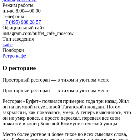
Режим работы
пн-вс 8.00—00.00
Телефоны
+7 (495) 988 28 57
Официальный сайт
instagram.com/buffet_cafe_moscow
Тип заведения
кафе
Подборки
Ретро кафе
О ресторане
Просторный ресторан — в тихом и уютном месте.
Просторный ресторан — в тихом и уютном месте.
Ресторан «Буфет» появился примерно года три назад. Жил
он на шумной и суетливой Таганской площади. Потом
закрылся и, как показалось, умер. А теперь выяснилось, что
он не умер вовсе, а просто переехал, перевезя все свои
пожитки в конец Большой Коммунистической улицы.
Место более уютное и более тихое во всех смыслах слова,
но «Буфету» остались верны его гости, и потому ему здесь