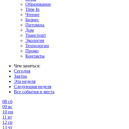
Образование
Time In
Чтение
Бизнес
Питомцы
Дом
Транспорт
Экология
Технологии
Промо
Контакты
Чем заняться:
Сегодня
Завтра
Эта неделя
Следующая неделя
Все события и места
08
сб
09
вс
10
пн
11
вт
12
ср
13
чт