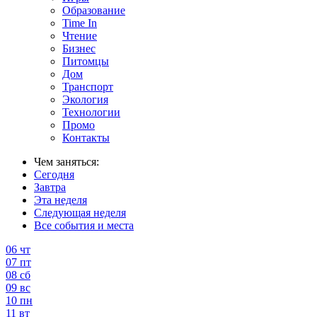
Образование
Time In
Чтение
Бизнес
Питомцы
Дом
Транспорт
Экология
Технологии
Промо
Контакты
Чем заняться:
Сегодня
Завтра
Эта неделя
Следующая неделя
Все события и места
06
чт
07
пт
08
сб
09
вс
10
пн
11
вт