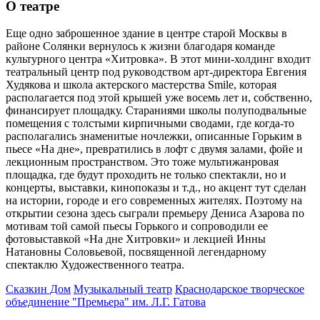
О театре
Еще одно заброшенное здание в центре старой Москвы в
районе Солянки вернулось к жизни благодаря команде
культурного центра «Хитровка». В этот мини-холдинг входит
театральный центр под руководством арт-директора Евгения
Худякова и школа актерского мастерства Smile, которая
располагается под этой крышей уже восемь лет и, собственно,
финансирует площадку. Стараниями школы полуподвальные
помещения с толстыми кирпичными сводами, где когда-то
располагались знаменитые ночлежки, описанные Горьким в
пьесе «На дне», превратились в лофт с двумя залами, фойе и
лекционным пространством. Это тоже мультижанровая
площадка, где будут проходить не только спектакли, но и
концерты, выставки, кинопоказы и т.д., но акцент тут сделан
на истории, городе и его современных жителях. Поэтому на
открытии сезона здесь сыграли премьеру Дениса Азарова по
мотивам той самой пьесы Горького и сопроводили ее
фотовыставкой «На дне Хитровки» и лекцией Инны
Натановны Соловьевой, посвященной легендарному
спектаклю Художественного театра.
Сказкин Дом
Музыкальный театр
Краснодарское творческое
объединение "Премьера" им. Л.Г. Гатова