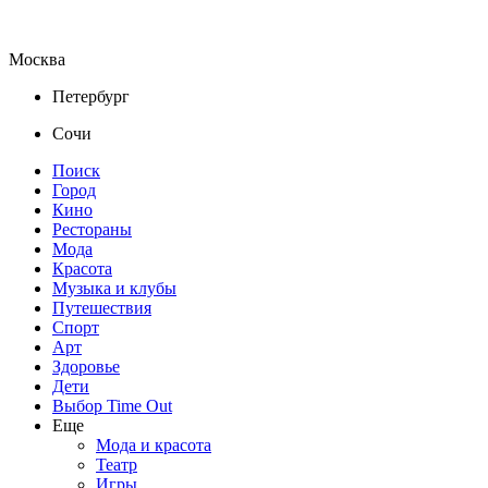
Москва
Петербург
Сочи
Поиск
Город
Кино
Рестораны
Мода
Красота
Музыка и клубы
Путешествия
Спорт
Арт
Здоровье
Дети
Выбор Time Out
Еще
Мода и красота
Театр
Игры