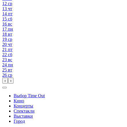
12
ср
13
чт
14
пт
15
сб
16
вс
17
пн
18
вт
19
ср
20
чт
21
пт
22
сб
23
вс
24
пн
25
вт
26
ср
‹
›
Выбор Time Out
Кино
Концерты
Спектакли
Выставки
Город