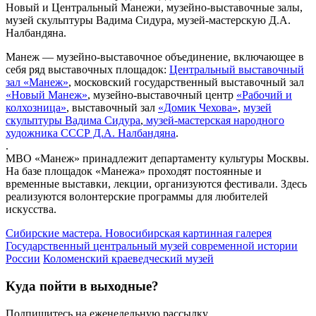
Новый и Центральный Манежи, музейно-выставочные залы,
музей скульптуры Вадима Сидура, музей-мастерскую Д.А.
Налбандяна.
Манеж — музейно-выставочное объединение, включающее в
себя ряд выставочных площадок:
Центральный выставочный
зал «Манеж»
, московский государственный выставочный зал
«Новый Манеж»
, музейно-выставочный центр
«Рабочий и
колхозница»
, выставочный зал
«Домик Чехова»
,
музей
скульптуры Вадима Сидура
,
музей-мастерская народного
художника СССР Д.А. Налбандяна
.
.
МВО «Манеж» принадлежит департаменту культуры Москвы.
На базе площадок «Манежа» проходят постоянные и
временные выставки, лекции, организуются фестивали. Здесь
реализуются волонтерские программы для любителей
искусства.
Сибирские мастера. Новосибирская картинная галерея
Государственный центральный музей современной истории
России
Коломенский краеведческий музей
Куда пойти в выходные?
Подпишитесь на еженедельную рассылку