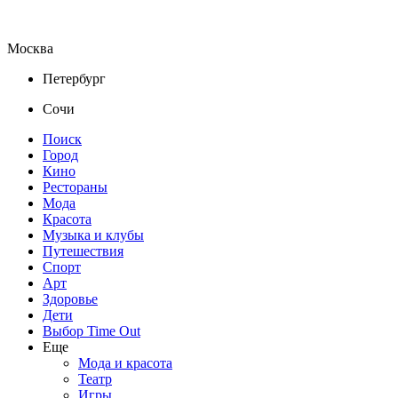
Москва
Петербург
Сочи
Поиск
Город
Кино
Рестораны
Мода
Красота
Музыка и клубы
Путешествия
Спорт
Арт
Здоровье
Дети
Выбор Time Out
Еще
Мода и красота
Театр
Игры