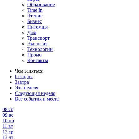
Образование
Time In
Чтение
Бизнес
Питомцы
Дом
Транспорт
Экология
Технологии
Промо
Контакты
Чем заняться:
Сегодня
Завтра
Эта неделя
Следующая неделя
Все события и места
08
сб
09
вс
10
пн
11
вт
12
ср
13
чт