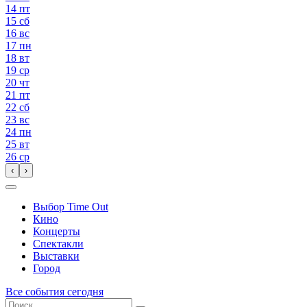
14
пт
15
сб
16
вс
17
пн
18
вт
19
ср
20
чт
21
пт
22
сб
23
вс
24
пн
25
вт
26
ср
‹
›
Выбор Time Out
Кино
Концерты
Спектакли
Выставки
Город
Все события сегодня